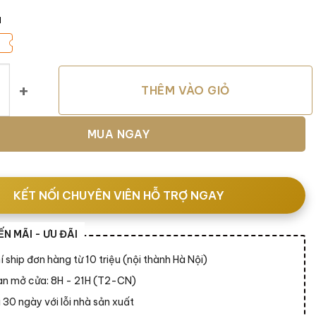
á
 số lượng
THÊM VÀO GIỎ
MUA NGAY
KẾT NỐI CHUYÊN VIÊN HỖ TRỢ NGAY
N MÃI - ƯU ĐÃI
í ship đơn hàng từ 10 triệu (nội thành Hà Nội)
ian mở cửa: 8H - 21H (T2-CN)
 30 ngày với lỗi nhà sản xuất