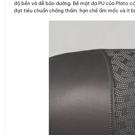
độ bền và dễ bảo dưỡng. Bề mặt da PU của Plato có 
đạt tiêu chuẩn chống thấm, hạn chế ẩm mốc và ít bị