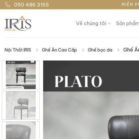
Bỏ
090 486 3155
MIỄN P
qua
nội
Về chúng tôi
Sản phẩ
dung
Ghế Ă
Nội Thất IRIS
Ghế Ăn Cao Cấp
Ghế bọc da
|
|
|