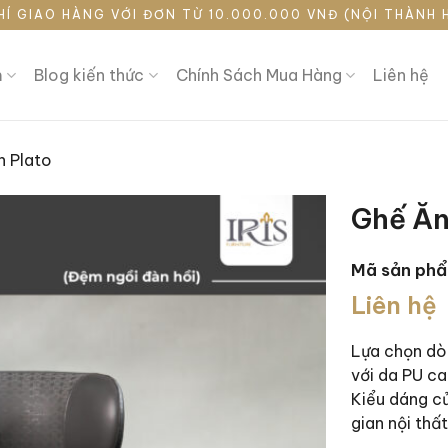
HÍ GIAO HÀNG VỚI ĐƠN TỪ 10.000.000 VNĐ (NỘI THÀNH 
m
Blog kiến thức
Chính Sách Mua Hàng
Liên hệ
n Plato
Ghế Ăn
Mã sản ph
Liên hệ
Lựa chọn dò
với da PU ca
Kiểu dáng củ
gian nội thấ