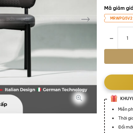
Mã giảm gi
MRWPQ5V2
Ghế Ăn Plato
KHUYẾ
Miễn ph
Thời g
Đổi mới