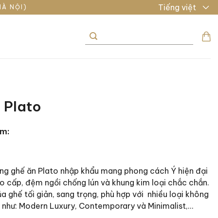
Tiếng việt
HÀ NỘI)
Tìm
kiếm:
 Plato
ẩm:
ng ghế ăn Plato nhập khẩu mang phong cách Ý hiện đại
o cấp, đệm ngồi chống lún và khung kim loại chắc chắn.
a ghế tối giản, sang trọng, phù hợp với nhiều loại không
t như: Modern Luxury, Contemporary và Minimalist,…