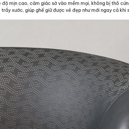
độ mịn cao, cảm giác sờ vào mềm mại, không bị thô cứng h
 trầy xước, giúp ghế giữ được vẻ đẹp như mới ngay cả khi 