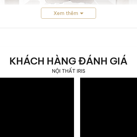
Xem thêm
KHÁCH HÀNG ĐÁNH GIÁ
NỘI THẤT IRIS
Ghế ăn DUDET thiết kế không gian nội thất hiện đại
hiện đại, contemporary, mid century modern và modern lu
m hứng từ tinh thần thập niên 1970, DUDET sở hữu form dán
uật chế tác cao cấp.
điểm nhấn tinh tế, giúp cân bằng các mảng khối kiến trúc
 như Sengu, DUDET mang lại tổng thể hài hòa, ấm áp và s