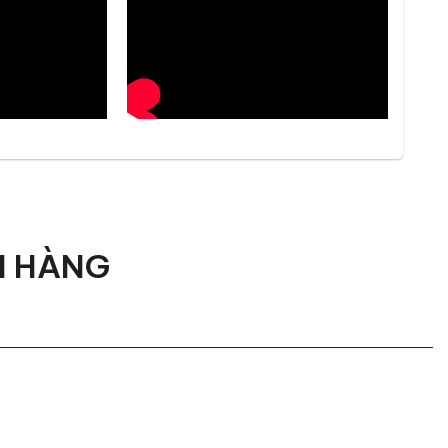
sách trong các căn hộ cao cấp, biệt thự hay
ể người ngồi cảm nhận sự thư giãn trọn vẹn. Chiều
ỏi lưng hay vai khi sử dụng trong thời gian dài.
 còn góp phần nâng cao giá trị thẩm mỹ cho tổng
H HÀNG