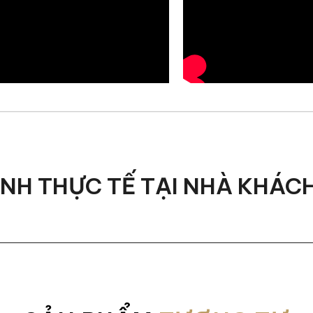
ế bành tại khu vực lounge, phòng làm việc hoặc phòng đọc 
nh tế và có gu thẩm mỹ rõ nét.
hư thế nào?
 × 75 cm, mang đến cảm giác gọn gàng nhưng vẫn đủ rộng đ
 ăn tiêu chuẩn, giúp tư thế ngồi luôn tự nhiên, không gây m
ng, ghế ăn DUDET không chỉ đảm bảo công năng sử dụng mà
ẢNH THỰC TẾ TẠI NHÀ KHÁC
 liệu gì?