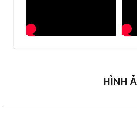
Ngoài ra, ghế cũng có thể linh hoạt sử dụng như gh
penthouse, góp phần hoàn thiện phong cách sống ti
Ghế ăn DUDET có kích thước n
Ghế ăn DUDET được thiết kế với kích thước 60 × 51
cao mặt ngồi đạt 46 cm, đây là tỷ lệ lý tưởng cho bàn
Nhờ tỷ lệ hài hòa giữa chiều cao, độ sâu và bề rộ
thể không gian phòng ăn.
HÌNH 
Ghế ăn DUDET được bọc từ chất