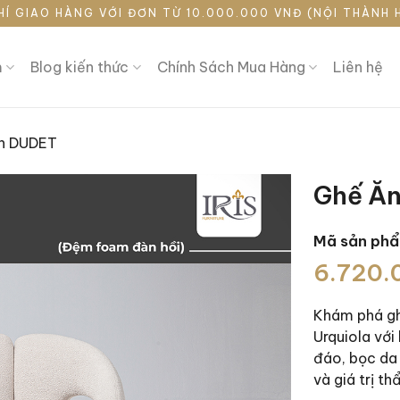
HÍ GIAO HÀNG VỚI ĐƠN TỪ 10.000.000 VNĐ (NỘI THÀNH 
m
Blog kiến thức
Chính Sách Mua Hàng
Liên hệ
n DUDET
Ghế Ă
Mã sản ph
Giá
Giá
6.720
gốc
hiện
là:
tại
Khám phá gh
8.400.0
là:
Urquiola với
6.720.0
đáo, bọc da
và giá trị t