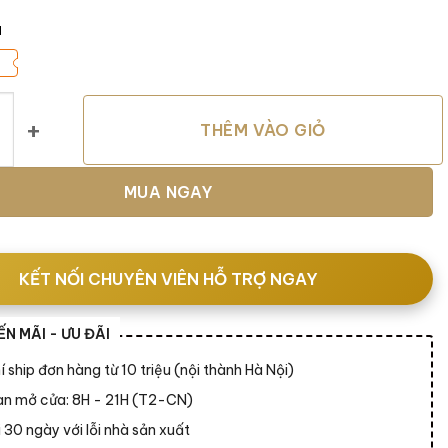
á
T số lượng
THÊM VÀO GIỎ
MUA NGAY
KẾT NỐI CHUYÊN VIÊN HỖ TRỢ NGAY
N MÃI - ƯU ĐÃI
í ship đơn hàng từ 10 triệu (nội thành Hà Nội)
ian mở cửa: 8H - 21H (T2-CN)
 30 ngày với lỗi nhà sản xuất