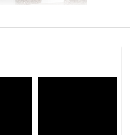
xury, nơi đề cao đường nét mềm mại, cảm xúc thiết
g bo tròn đặc trưng, gợi cảm giác thư giãn và gần
 cứng và tạo chiều sâu cho không gian. Khi kết hợp
ang trọng.