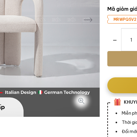
Mã giảm gi
MRWPQ5V2
Ghế Ăn DUDE
KHUYẾ
Miễn ph
Thời g
Đổi mới