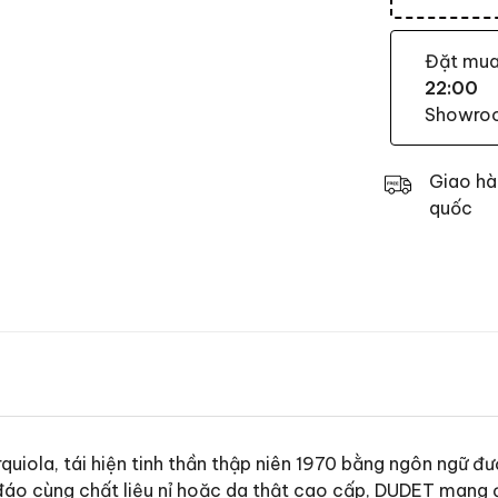
Đặt mu
22:00
Showroom
Giao hà
quốc
rquiola, tái hiện tinh thần thập niên 1970 bằng ngôn ngữ
áo cùng chất liệu nỉ hoặc da thật cao cấp, DUDET mang đến