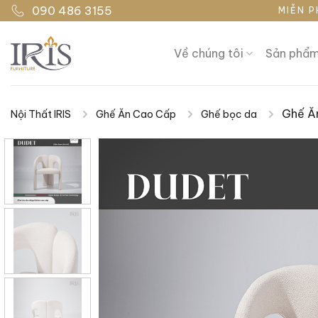
Bỏ
090 486 3155
MIỄN P
qua
nội
Về chúng tôi
Sản phẩ
dung
Ghế Ă
Nội Thất IRIS
Ghế Ăn Cao Cấp
Ghế bọc da
|
|
|