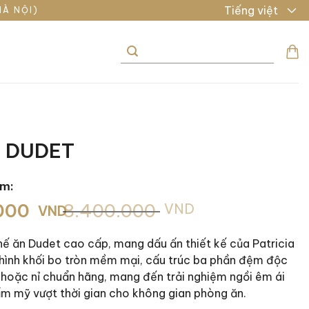
Tiếng việt
HÀ NỘI)
Tìm
kiếm:
n DUDET
ẩm:
.000
8.400.000
VND
VND
ế ăn Dudet cao cấp, mang dấu ấn thiết kế của Patricia
00 VND.
 hình khối bo tròn mềm mại, cấu trúc ba phần đệm độc
00 VND.
 hoặc nỉ chuẩn hãng, mang đến trải nghiệm ngồi êm ái
hẩm mỹ vượt thời gian cho không gian phòng ăn.