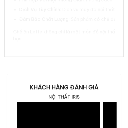
Dịch Vụ Tùy Chỉnh
: Dịch vụ may đo nội thất từ I
Đảm Bảo Chất Lượng
: Sản phẩm có chế độ bảo 
Ghế ăn Lette không chỉ là một món đồ nội thất, mà
bạn!
KHÁCH HÀNG ĐÁNH GIÁ
NỘI THẤT IRIS