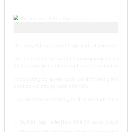
Dịch Vụ May Đo Nội Thất Nhập Khẩu Từ IRIS
Nhà máy đối tác của IRIS sản xuất những mặt hàng ca
Nếu bạn muốn tạo ra một không gian ăn cá nhân và độ
muốn, phản ánh cá tính và phong cách riêng của bạn
Khách hàng có quyền tự do cá nhân hóa ghế ăn LETTE
phù hợp với phong cách cá nhân.
Liên hệ showroom IRIS gần nhất để được tư vấn chi t
Đặc Điểm Nổi Bật
Sự Kết Hợp Hoàn Hảo
: Ghế ăn Lette là sự kết hợ
Phù Hợp Với Mọi Không Gian
: Phong cách linh ho