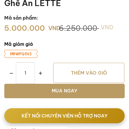
Ghế Ăn LETTE
Mã sản phẩm:
Giá
Giá
5.000.000
6.250.000
VND
VND
gốc
hiện
là:
tại
Mã giảm giá
6.250.000 VND.
là:
5.000.000 VND.
MRWPQ5V2
Ghế Ăn LETTE số lượng
THÊM VÀO GIỎ
MUA NGAY
KẾT NỐI CHUYÊN VIÊN HỖ TRỢ NGAY