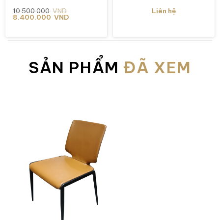
Giá
Giá
10.500.000
VND
Liên hệ
gốc
hiện
8.400.000
VND
là:
tại
10.500.000 VND.
là:
8.400.000 VND.
SẢN PHẨM
ĐÃ XEM