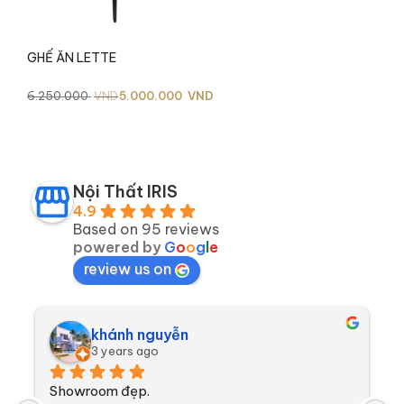
GHẾ ĂN LETTE
Giá
Giá
6.250.000
VND
5.000.000
VND
gốc
hiện
là:
tại
6.250.000 VND.
là:
5.000.000 VND.
Nội Thất IRIS
4.9
Based on 95 reviews
powered by
G
o
o
g
l
e
review us on
khánh nguyễn
3 years ago
Showroom đẹp.
S