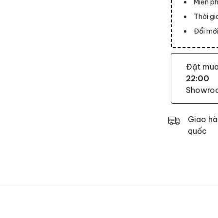
Miễn ph
Thời g
Đổi mới
Đặt mu
22:00
Showroom
Giao hà
quốc