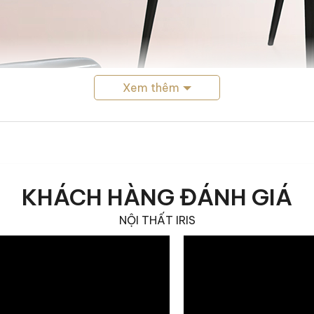
Xem thêm
Xem thêm
KHÁCH HÀNG ĐÁNH GIÁ
Chiếc ghế ăn Leo là lựa chọn của gia chủ yêu thích sự thanh lịch
NỘI THẤT IRIS
Modern Luxury, Minimalist hoặc Contemporary nhờ kiểu d
được làm từ gì?