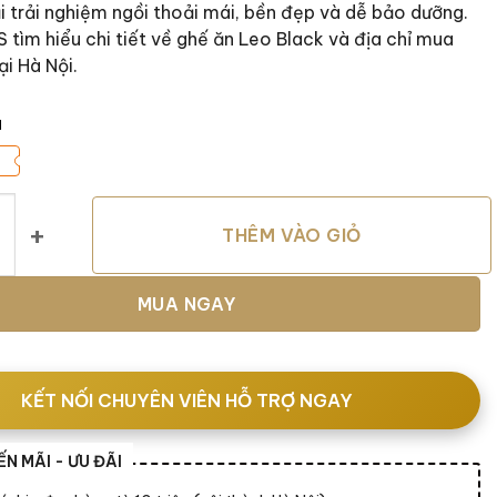
 trải nghiệm ngồi thoải mái, bền đẹp và dễ bảo dưỡng.
S tìm hiểu chi tiết về ghế ăn Leo Black và địa chỉ mua
ại Hà Nội.
á
ố lượng
THÊM VÀO GIỎ
MUA NGAY
KẾT NỐI CHUYÊN VIÊN HỖ TRỢ NGAY
N MÃI - ƯU ĐÃI