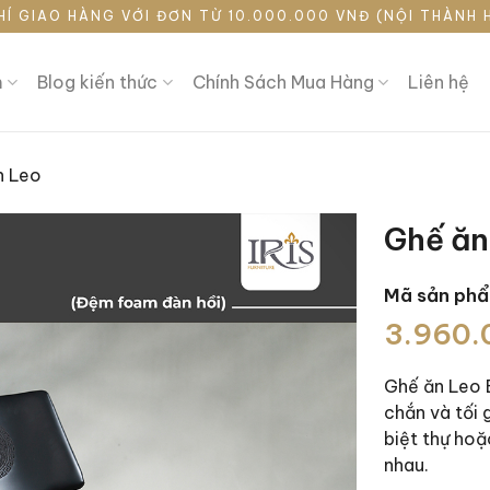
HÍ GIAO HÀNG VỚI ĐƠN TỪ 10.000.000 VNĐ (NỘI THÀNH 
m
Blog kiến thức
Chính Sách Mua Hàng
Liên hệ
n Leo
Ghế ăn
Mã sản ph
Giá
Giá
3.960
gốc
hiện
là:
tại
Ghế ăn Leo 
4.950.0
là:
chắn và tối
3.960.0
biệt thự hoặ
nhau.