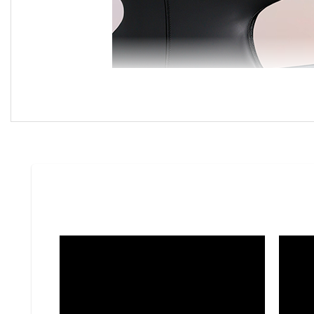
Ghế ăn LeoBlack đặc biệt phù hợp với phong cách 
Chất liệu của ghế ăn LeoBlack 