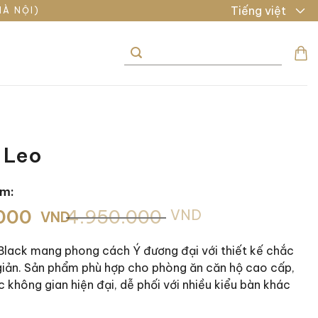
Tiếng việt
HÀ NỘI)
Tìm
kiếm:
 Leo
ẩm:
.000
4.950.000
VND
VND
Black mang phong cách Ý đương đại với thiết kế chắc
00 VND.
 giản. Sản phẩm phù hợp cho phòng ăn căn hộ cao cấp,
00 VND.
c không gian hiện đại, dễ phối với nhiều kiểu bàn khác