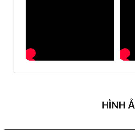
Ghế ăn Leo Black được chế tác từ những vật liệu c
Phần bọc ghế:
sử dụng da Saddle cao cấp, loại 
Khung và chân ghế:
làm từ hợp kim mạ đen theo c
Đệm ngồi:
là foam mật độ cao, đàn hồi tốt, chống
HÌNH 