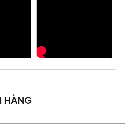
mỹ và an toàn cho sức khỏe người dùng.
ịn khi chạm và dễ vệ sinh hằng ngày.
à hạn chế trầy xước trong quá trình sử dụng.
u.
H HÀNG