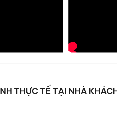
ao cấp đạt chuẩn châu Âu, đảm bảo cả độ bền, tính thẩm 
da có độ dày và độ đàn hồi hoàn hảo, cho cảm giác mềm m
ông nghệ Galvano, giúp bề mặt bóng mịn, chống oxy hóa v
 lún, mang lại cảm giác êm ái và ổn định kể cả khi ngồi lâ
ẢNH THỰC TẾ TẠI NHÀ KHÁC