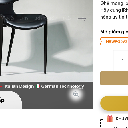
Ghế mang lại
Hãy cùng IRI
hàng uy tín t
Mã giảm gi
MRWPQ5V2
Ghế ăn Leo s
KHUYẾ