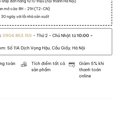
í ship đơn hàng từ 10 triệu (nội thành Hà Nội)
ian mở cửa: 8H - 21H (T2-CN)
 30 ngày với lỗi nhà sản xuất
a:
0904.863.155
- Thứ 2 - Chủ Nhật từ
10:00 –
: Số 11A Dịch Vọng Hậu, Cầu Giấy, Hà Nội
ng toàn
Tích điểm tất cả
Giảm 5% khi
sản phẩm
thanh toán
online