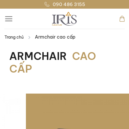
Bỏ
090 486 3155
qua
nội
dung
Armchair cao cấp
Trang chủ
ARMCHAIR
CAO
CẤP