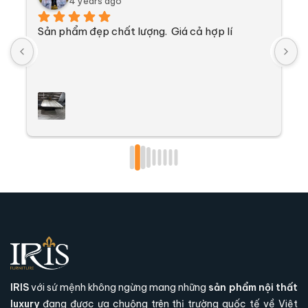
4 years ago
Sản phẩm đẹp chất lượng.  Giá cả hợp lí
V
n
k
t
k
đ
l
g
l
t
IRIS
với sứ mệnh không ngừng mang những
sản phẩm nội thất
luxury
đang được ưa chuộng trên thị trường quốc tế về Việt