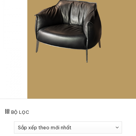
BỘ LỌC