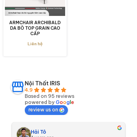
ARMCHAIR ARCHIBALD
DA BÒ TOP GRAIN CAO
CẤP
Liên hệ
Nội Thất IRIS
4.9
Based on 95 reviews
powered by
G
o
o
g
l
e
review us on
Hải Tô