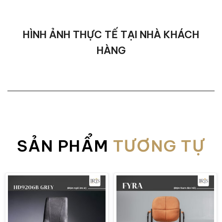
HÌNH ẢNH THỰC TẾ TẠI NHÀ KHÁCH
HÀNG
Bộ Ghế Ăn ARCHIBALD Đẹp, Thiết Kế Giản Dị
SẢN PHẨM
TƯƠNG TỰ
Thoải Mái
Ghế ăn ARCHIBALD được tùy chọn bọc bằng
da Pelle Frau® cao cấp hoặc vải, mang lại
cảm giác mềm mại, êm ái và độ bền vượt trội
theo thời gian. Phần tựa lưng bọc da mềm