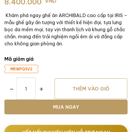
8.400.000
VND
Khám phá ngay ghế ăn ARCHIBALD cao cấp tại IRIS –
mẫu ghế gây ấn tượng với thiết kế hiện đại, tựa lưng
bọc da mềm mại, tay vịn thanh lịch và khung gỗ chắc
chắn, mang đến trải nghiệm ngồi êm ái và đẳng cấp
cho không gian phòng ăn.
Mã giảm giá
MRWPQ5V2
Ghế ăn ARCHIBALD cao cấp – Thiết kế sang trọng, tinh xảo
THÊM VÀO GIỎ
MUA NGAY