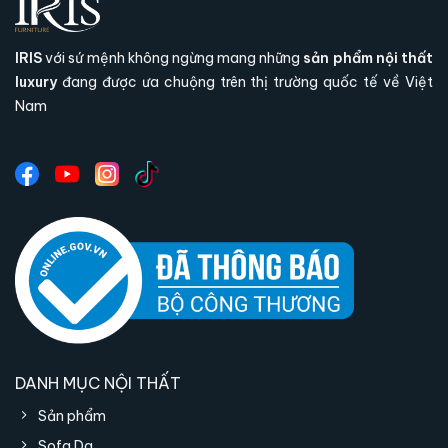
phẩm vừa giàu tính thẩm mỹ vừa tối ưu trải
nghiệm sử dụng trong không gian phòng ăn
IRIS
với sứ mệnh không ngừng mang những
sản phẩm nội thất
sang trọng.
luxury
đang được ưa chuộng trên thị trường quốc tế về Việt
Nam
Thiết kế hiện đại kết hợp thủ
công cao cấp:
Tạo nên tổng thể
sang trọng, tinh tế và giàu giá trị
thẩm mỹ cho không gian phòng
ăn.
Tựa lưng bọc da mềm mại:
Các nếp gấp tự
nhiên giúp ghế trông thanh thoát, mang ý
nghĩa ôm lưng và cảm giác ngồi dễ chịu.
Tay vịn tạo hình độc đáo
: Phần tay vịn gợi
liên tưởng đến cổ áo sơ mi, mang nét
DANH MỤC NỘI THẤT
phóng khoáng, thanh lịch và khác biệt so
Sản phẩm
với các mẫu ghế ăn thông thường.
Sofa Da