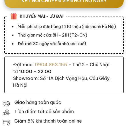
KẾT NỐI CHUYÊN VIÊN HỖ TRỢ NGAY
KHUYẾN MÃI - ƯU ĐÃI
Miễn phí ship đơn hàng từ 10 triệu (nội thành Hà Nội)
Thời gian mở cửa: 8H - 21H (T2-CN)
Đổi mới 30 ngày với lỗi nhà sản xuất
Đặt mua:
0904.863.155
- Thứ 2 - Chủ Nhật
từ
10:00 – 22:00
Showroom: Số 11A Dịch Vọng Hậu, Cầu Giấy,
Hà Nội
Giao hàng toàn quốc
Tích điểm tất cả sản phẩm
Giảm 5% khi thanh toán online