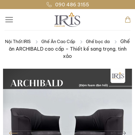
Bỏ
090 486 3155
qua
nội
dung
Ghế
Nội Thất IRIS
Ghế Ăn Cao Cấp
Ghế bọc da
|
|
|
ăn ARCHIBALD cao cấp – Thiết kế sang trọng, tinh
xảo