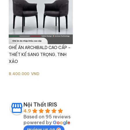
GHẾ ĂN ARCHIBALD CAO CẤP –
THIẾT KẾ SANG TRỌNG, TINH
XẢO
8.400.000
VND
Ghế Ăn ARCHIBALD nâng tầm chất lượng không
gian của bạn
Nội Thất IRIS
4.9
Based on 95 reviews
powered by
G
o
o
g
l
e
review us on