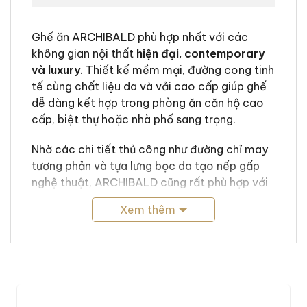
Ghế ăn ARCHIBALD phù hợp nhất với các
không gian nội thất
hiện đại, contemporary
và luxury
. Thiết kế mềm mại, đường cong tinh
tế cùng chất liệu da và vải cao cấp giúp ghế
dễ dàng kết hợp trong phòng ăn căn hộ cao
cấp, biệt thự hoặc nhà phố sang trọng.
Nhờ các chi tiết thủ công như đường chỉ may
tương phản và tựa lưng bọc da tạo nếp gấp
nghệ thuật, ARCHIBALD cũng rất phù hợp với
phong cách Modern Luxury
và các không
Xem thêm
gian nhà hàng, khách sạn cao cấp, nơi cần
một mẫu ghế vừa đẹp mắt vừa mang lại cảm
giác ngồi thoải mái.
Ghế ăn ARCHIBALD có kích thước như
thế nào?