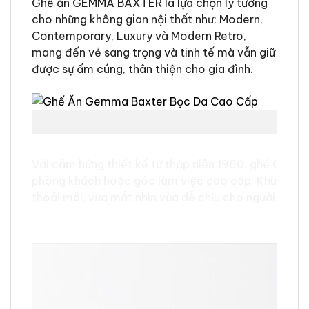
Ghế ăn GEMMA BAXTER là lựa chọn lý tưởng
cho những không gian nội thất như: Modern,
Contemporary, Luxury và Modern Retro,
mang đến vẻ sang trọng và tinh tế mà vẫn giữ
được sự ấm cúng, thân thiện cho gia đình.
B
Với cảm hứng thiết kế từ thập niên 1960, ghế GEMMA
phòng khách hoặc góc làm việc cao cấp. Khung kim 
thoải mái, vừa mắt nhìn vừa dễ chịu cho người sử dụ
Ghế ăn GEMMA có kích thước như thế nào