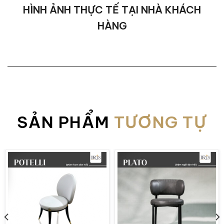
HÌNH ẢNH THỰC TẾ TẠI NHÀ KHÁCH
HÀNG
Ghế ăn Gemma được thiết kế với kích thước 60 x 60 
được tính toán kỹ lưỡng để người sử dụng có tư thế 
Kích thước này cũng giúp GEMMA BAXTER hòa hợp với 
một chiếc ghế ăn, GEMMA còn góp phần làm nổi bật 
Ghế ăn GEMMA được bọc từ chất liệu gì?
SẢN PHẨM
TƯƠNG TỰ