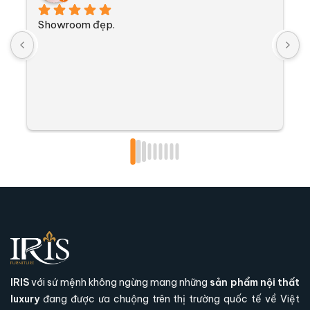
Showroom đẹp.
S
IRIS
với sứ mệnh không ngừng mang những
sản phẩm nội thất
luxury
đang được ưa chuộng trên thị trường quốc tế về Việt