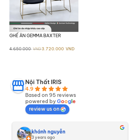
GHẾ ĂN GEMMA BAXTER
Giá
Giá
4.650.000
VND
3.720.000
VND
gốc
hiện
là:
tại
4.650.000 VND.
là:
3.720.000 VND.
Nội Thất IRIS
4.9
Based on 95 reviews
powered by
G
o
o
g
l
e
review us on
khánh nguyễn
3 years ago