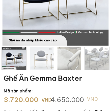
Ghế Ăn Gemma Baxter
Mã sản phẩm:
Giá
Giá
3.720.000
4.650.000
VND
VND
gốc
hiện