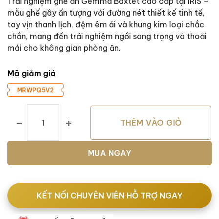
là:
tại
Trải nghiệm ghế ăn Gemma Baxtet cao cấp tại IRIS –
4.650.000 VND.
là:
mẫu ghế gây ấn tượng với đường nét thiết kế tinh tế,
3.720.000 VND.
tay vịn thanh lịch, đệm êm ái và khung kim loại chắc
chắn, mang đến trải nghiệm ngồi sang trọng và thoải
mái cho không gian phòng ăn.
Mã giảm giá
MRWPQ5V2
Ghế Ăn Gemma Baxter số lượng
THÊM VÀO GIỎ
MUA NGAY
KẾT NỐI CHUYÊN VIÊN HỖ TRỢ NGAY