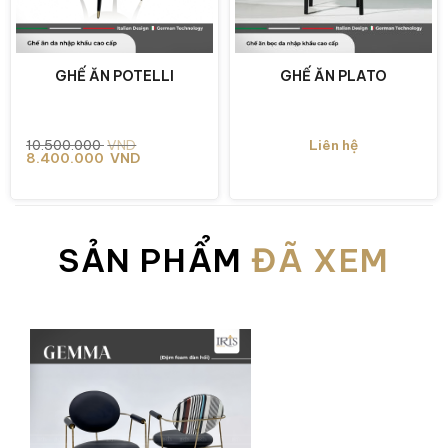
GHẾ ĂN POTELLI
GHẾ ĂN PLATO
Giá
Giá
10.500.000
VND
Liên hệ
gốc
hiện
8.400.000
VND
là:
tại
10.500.000 VND.
là:
8.400.000 VND.
SẢN PHẨM
ĐÃ XEM