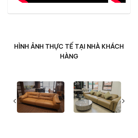
Mỗi lần tiếp xúc đều mang lại cảm giác mát
mịn vào mùa hè và ấm áp vào mùa đông –
một điểm cộng hoàn hảo cho những ai đề
cao trải nghiệm cá nhân trong không gian
sống.
HÌNH ẢNH THỰC TẾ TẠI NHÀ KHÁCH
HÀNG