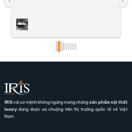
k
t
k
đ
l
g
l
t
Các ưu điểm của ghế mang lại cảm giác êm ái,
bền vững
IRIS
với sứ mệnh không ngừng mang những
sản phẩm nội thất
Ghế sofa Mattia Casa có thể đặt
luxury
đang được ưa chuộng trên thị trường quốc tế về Việt
may theo kích thước riêng không?
Nam
Ghế sofa Mattia Casa sở hữu kích thước tiêu