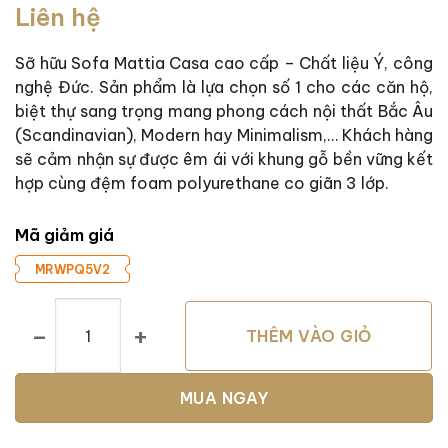
Liên hệ
dựa trên
đánh giá
Sỡ hữu Sofa Mattia Casa cao cấp – Chất liệu Ý, công
nghệ Đức. Sản phẩm là lựa chọn số 1 cho các căn hộ,
biệt thự sang trọng mang phong cách nội thất Bắc Âu
(Scandinavian), Modern hay Minimalism,… Khách hàng
sẽ cảm nhận sự được êm ái với khung gỗ bền vững kết
hợp cùng đệm foam polyurethane co giãn 3 lớp.
Mã giảm giá
MRWPQ5V2
Sofa Nhập Khẩu Cao Cấp Mattia Casa số lượng
THÊM VÀO GIỎ
MUA NGAY