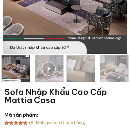
Sofa Nhập Khẩu Cao Cấp
Mattia Casa
Mã sản phẩm:
(
8
đánh giá của khách hàng)
5.00
8
trên 5