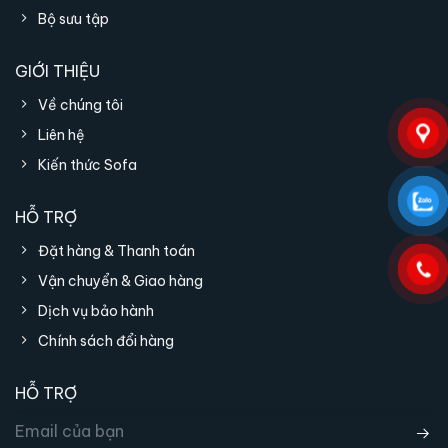
Bộ sưu tập
GIỚI THIỆU
Về chúng tôi
Liên hệ
Kiến thức Sofa
HỖ TRỢ
Đặt hàng & Thanh toán
Vận chuyển & Giao hàng
Dịch vụ bảo hành
Ghế phù hợp hầu hết các không gian phòng khách
Chính sách đổi hàng
Việt Nam
HỖ TRỢ
Vì sao nên mua ghế sofa Mattia Casa
tại nội thất IRIS?