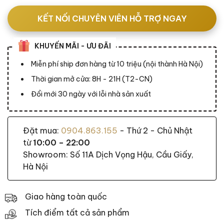
KẾT NỐI CHUYÊN VIÊN HỖ TRỢ NGAY
KHUYẾN MÃI - ƯU ĐÃI
Miễn phí ship đơn hàng từ 10 triệu (nội thành Hà Nội)
Thời gian mở cửa: 8H - 21H (T2-CN)
Đổi mới 30 ngày với lỗi nhà sản xuất
Đặt mua:
0904.863.155
- Thứ 2 - Chủ Nhật
từ
10:00 – 22:00
Showroom: Số 11A Dịch Vọng Hậu, Cầu Giấy,
Hà Nội
Giao hàng toàn quốc
Tích điểm tất cả sản phẩm