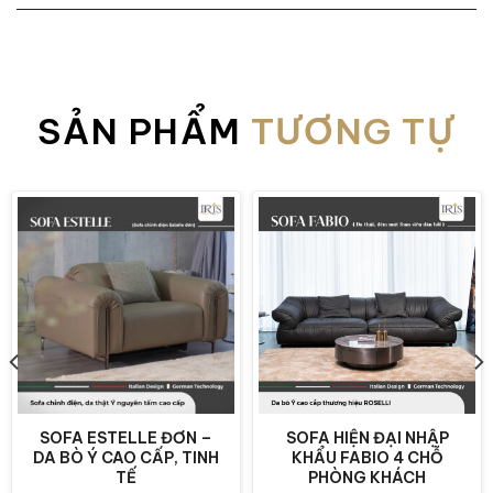
Ghế sofa Mattia Casa – Một trong các dòng sofa
cao cấp nhất tại IRIS
SẢN PHẨM
TƯƠNG TỰ
SOFA ESTELLE ĐƠN –
SOFA HIỆN ĐẠI NHẬP
DA BÒ Ý CAO CẤP, TINH
KHẨU FABIO 4 CHỖ
TẾ
PHÒNG KHÁCH