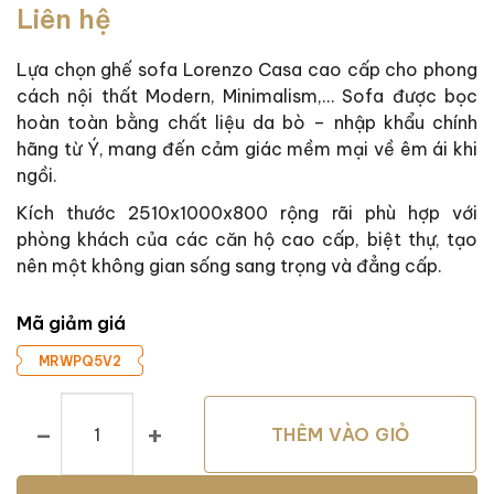
Liên hệ
dựa trên
đánh giá
Lựa chọn ghế sofa Lorenzo Casa cao cấp cho phong
cách nội thất Modern, Minimalism,… Sofa được bọc
hoàn toàn bằng chất liệu da bò – nhập khẩu chính
hãng từ Ý, mang đến cảm giác mềm mại về êm ái khi
ngồi.
Kích thước 2510x1000x800 rộng rãi phù hợp với
phòng khách của các căn hộ cao cấp, biệt thự, tạo
nên một không gian sống sang trọng và đẳng cấp.
Mã giảm giá
MRWPQ5V2
Sofa Da Có Chỉnh Điện Lorenzo Casa số lượng
THÊM VÀO GIỎ