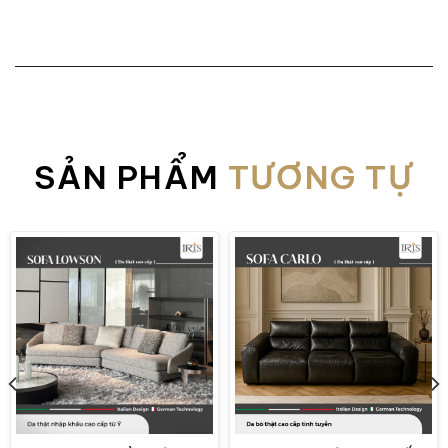
Sofa Lorenzo Casa có kích thước dài, độ đàn hồi
và độ bền cao
SẢN PHẨM
TƯƠNG TỰ