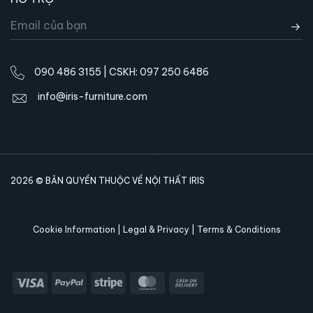
Sofa Lorenzo với vẻ đẹp kiêu sa chuẩn Châu Âu
090 486 3155 | CSKH: 097 250 6486
info@iris-furniture.com
2026 © BẢN QUYỀN THUỘC VỀ NỘI THẤT IRIS
Ghế có thiết kế đạt chuẩn EU từ cấu trúc đến
Cookie Information | Legal & Privacy | Terms & Conditions
chất liệu
Hãy liên hệ ngay với chúng tôi qua hotline bên
dưới hoặc ghé showroom IRIS gần nhất nếu