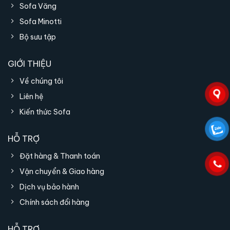
Sofa Văng
Đội ngũ chuyên viên tư vấn dày dặn kinh
nghiệm sẽ giúp bạn tạo nên một không
Sofa Minotti
gian sống đẳng cấp và sang trọng.
Bộ sưu tập
Cung cấp dịch vụ may đo nội thất riêng với
kích thước và màu sắc mong muốn của
GIỚI THIỆU
mình.
Về chúng tôi
Liên hệ
Kiến thức Sofa
HỖ TRỢ
Đặt hàng & Thanh toán
Vận chuyển & Giao hàng
Dịch vụ bảo hành
Chính sách đổi hàng
HỖ TRỢ