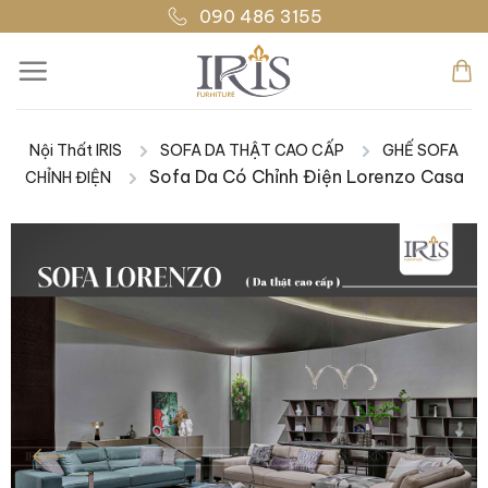
Bỏ
090 486 3155
qua
nội
dung
Nội Thất IRIS
SOFA DA THẬT CAO CẤP
GHẾ SOFA
|
|
Sofa Da Có Chỉnh Điện Lorenzo Casa
CHỈNH ĐIỆN
|