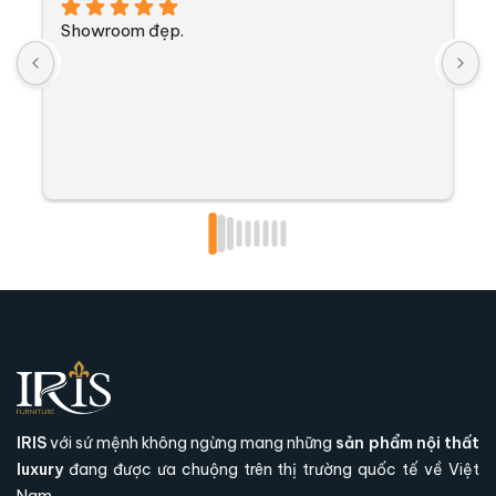
Sofa với các thiết kế tân tiến phù hợp với không
Showroom đẹp.
S
gian hiện đại
IRIS
với sứ mệnh không ngừng mang những
sản phẩm nội thất
luxury
đang được ưa chuộng trên thị trường quốc tế về Việt
Nam