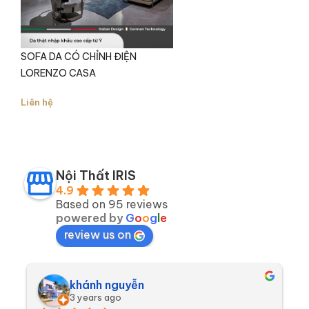
lựa chọn trong cách bài trí
sofa cao cấp
phòng khách
, từ đó tạo diện mạo mới lạ cho
không gian phòng khách của gia đình.
SOFA DA CÓ CHỈNH ĐIỆN
LORENZO CASA
Liên hệ
Nội Thất IRIS
4.9
Based on 95 reviews
powered by
G
o
o
g
l
e
review us on
khánh nguyễn
3 years ago