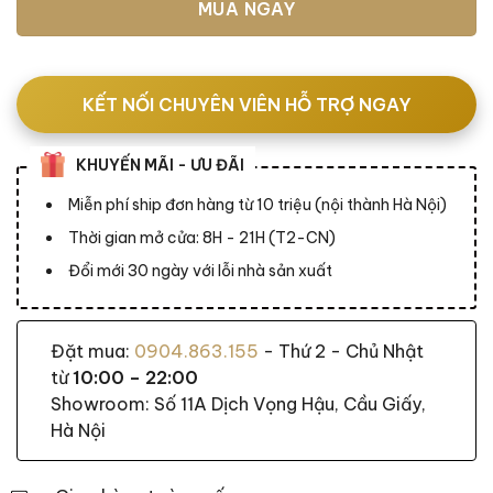
MUA NGAY
KẾT NỐI CHUYÊN VIÊN HỖ TRỢ NGAY
KHUYẾN MÃI - ƯU ĐÃI
Miễn phí ship đơn hàng từ 10 triệu (nội thành Hà Nội)
Thời gian mở cửa: 8H - 21H (T2-CN)
Đổi mới 30 ngày với lỗi nhà sản xuất
Đặt mua:
0904.863.155
- Thứ 2 - Chủ Nhật
từ
10:00 – 22:00
Showroom: Số 11A Dịch Vọng Hậu, Cầu Giấy,
Hà Nội