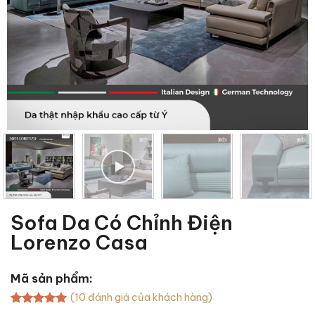
Sofa Da Có Chỉnh Điện
Lorenzo Casa
Mã sản phẩm:
(
10
đánh giá của khách hàng)
5.00
10
trên 5