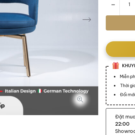
KHUYẾ
Miễn ph
Thời g
Đổi mới
Đặt mu
22:00
Showroom