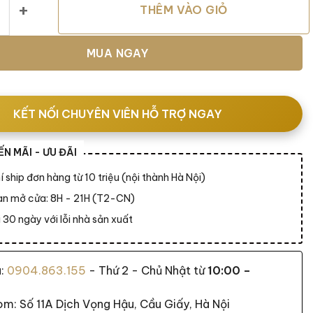
THÊM VÀO GIỎ
MUA NGAY
KẾT NỐI CHUYÊN VIÊN HỖ TRỢ NGAY
N MÃI - ƯU ĐÃI
í ship đơn hàng từ 10 triệu (nội thành Hà Nội)
ian mở cửa: 8H - 21H (T2-CN)
 30 ngày với lỗi nhà sản xuất
a:
0904.863.155
- Thứ 2 - Chủ Nhật từ
10:00 –
: Số 11A Dịch Vọng Hậu, Cầu Giấy, Hà Nội