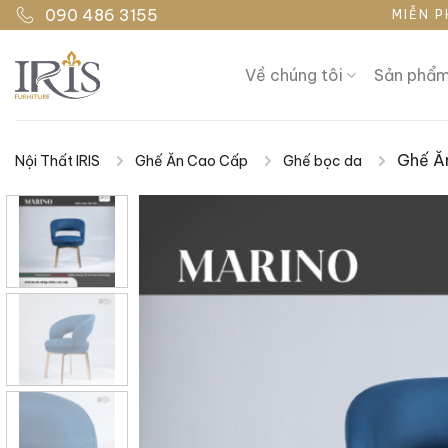
Bỏ
090 486 3155
MIỄN P
qua
nội
Về chúng tôi
Sản phẩ
dung
Ghế Ă
Nội Thất IRIS
Ghế Ăn Cao Cấp
Ghế bọc da
|
|
|