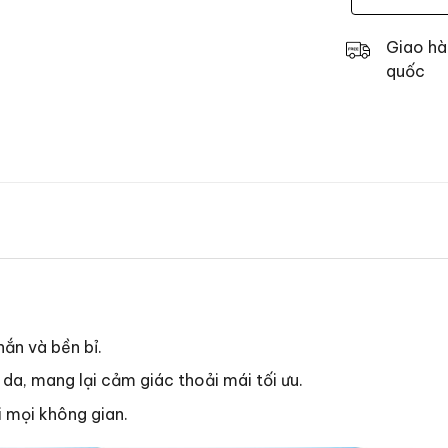
Giao hà
quốc
hắn và bền bỉ.
c da, mang lại cảm giác thoải mái tối ưu.
i mọi không gian.