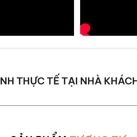
a Casa 3 chỗ là bao nhiêu?
n 2490 x 1040 x 660 mm. Đây là tỷ lệ được tính toán kỹ lư
hỉnh. IRIS cung cấp dịch vụ may đo nội thất theo yêu cầu
 chiều dài, độ sâu ghế cho đến màu sắc da, tất cả đều có 
 từ chất liệu gì?
ẢNH THỰC TẾ TẠI NHÀ KHÁC