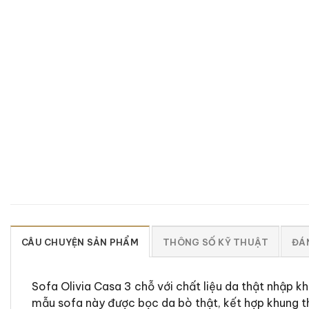
CÂU CHUYỆN SẢN PHẨM
THÔNG SỐ KỸ THUẬT
ĐÁN
Sofa Olivia Casa 3 chỗ với chất liệu da thật nhập 
mẫu sofa này được bọc da bò thật, kết hợp khung t