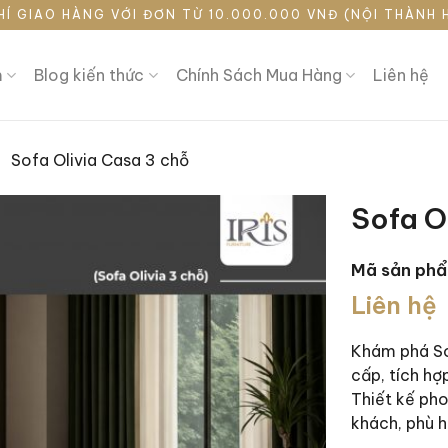
HÍ GIAO HÀNG VỚI ĐƠN TỪ 10.000.000 VNĐ (NỘI THÀNH 
m
Blog kiến thức
Chính Sách Mua Hàng
Liên hệ
Sofa Olivia Casa 3 chỗ
Sofa O
Mã sản ph
Liên hệ
Khám phá So
cấp, tích hợ
Thiết kế ph
khách, phù h