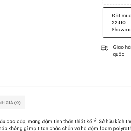
Đặt mu
22:00
Showroom
Giao hà
quốc
H GIÁ (0)
khẩu cao cấp, mang đậm tinh thần thiết kế Ý. Sở hữu kích
hép không gỉ mạ titan chắc chắn và hệ đệm foam polyreth