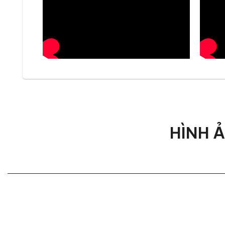
Kích thước chuẩn của Sofa Oliv
Sofa Olivia Casa 3 chỗ sở hữu kích thước tiêu chuẩ
vừa và lớn, đảm bảo sự thoải mái khi sử dụng.
Điểm đặc biệt nằm ở mẫu sofa này là khả năng tùy c
vừa vặn tuyệt đối với không gian sống của mình. Từ
chủ.
Sofa Oliva Casa 3 chỗ được bọc
HÌNH 