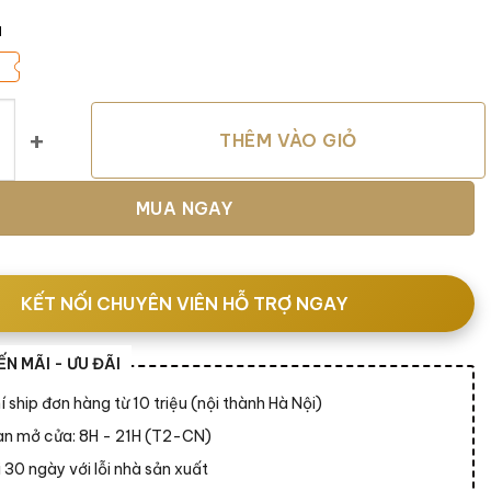
á
asa 3 chỗ số lượng
THÊM VÀO GIỎ
MUA NGAY
KẾT NỐI CHUYÊN VIÊN HỖ TRỢ NGAY
N MÃI - ƯU ĐÃI
í ship đơn hàng từ 10 triệu (nội thành Hà Nội)
ian mở cửa: 8H - 21H (T2-CN)
 30 ngày với lỗi nhà sản xuất