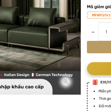
Mã giảm gi
MRWPQ5V2
Sofa Olivia C
KHUYẾ
Miễn ph
Thời g
Đổi mới