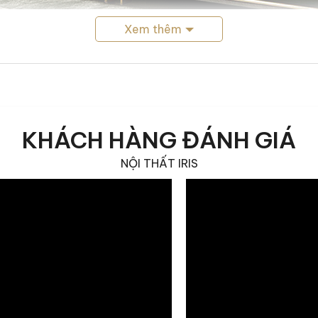
Xem thêm
KHÁCH HÀNG ĐÁNH GIÁ
NỘI THẤT IRIS
Thiết kế cho không gian nội thất hiện đại, tối giản và sang trọng
g gian nội thất hiện đại, tối giản và sang trọng, đặc biệt
 phong cách Ý hiện đại, nổi bật với đường nét mềm mại và 
dàng thích ứng với nhiều phong cách nội thất khác nhau nh
 tối giản, mẫu sofa này vẫn giữ được vai trò điểm nhấn t