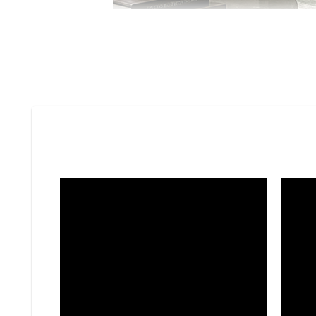
Sofa Olivia Casa 3 chỗ đặc biệt phù hợp với các khôn
biệt thự và penthouse. Mẫu sofa được thiết kế theo
thanh lịch và tinh tế hơn.
Nhờ thiết kế linh hoạt, Sofa Olivia Casa 3 chỗ dễ 
trong không gian rộng rãi hay phòng khách thiết kế
cách hài hòa và đẳng cấp.