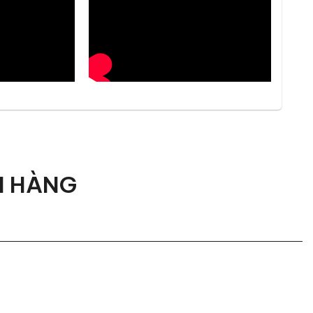
ỡng để phù hợp với đa số phòng khách có diện tích
, cho phép bạn điều chỉnh kích thước sofa sao cho
thể cá nhân hóa theo gu thẩm mỹ riêng của từng gia
H HÀNG