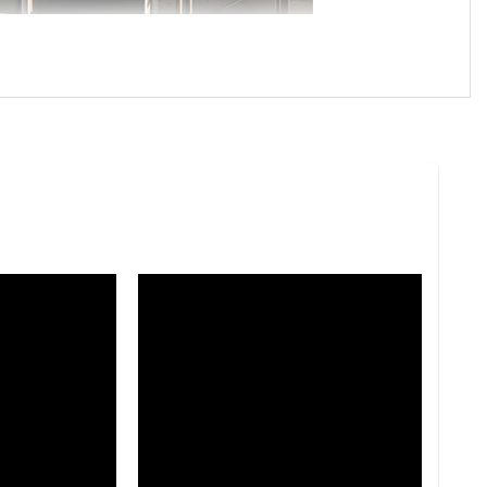
 là phòng khách căn hộ cao cấp, nhà phố hiện đại,
tỷ lệ cân đối, giúp không gian phòng khách trở nên
ư Modern, Minimalism hay Scandinavian. Dù được đặt
hẩm mỹ, góp phần hoàn thiện không gian sống một