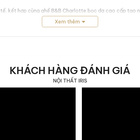
tế, kết hợp cùng ghế B&B Charlotte bọc da cao cấp tạo nê
h Ý. Từng tỷ lệ thiết kế được tính toán kỹ lưỡng nhằm man
Xem thêm
B Charlotte được chế tác như thế 
 tác tỉ mỉ, chú trọng vào chất liệu cao cấp, kết cấu vữn
KHÁCH HÀNG ĐÁNH GIÁ
NỘI THẤT IRIS