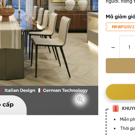
người, nâng
Mã giảm gi
MRWPQ5V2
Bộ bàn ăn Go
KHUYẾ
Miễn ph
Thời g