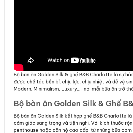
Bộ bàn ăn Golden Silk & ghế B&B Charlotte là sự hò
được chế tác bền bỉ, chịu lực, chịu nhiệt và dễ vệ s
Modern, Minimalism, Luxury,…. nơi mỗi bữa ăn trở th
Bộ bàn ăn Golden Silk & Ghế B&
Bộ bàn ăn Golden Silk kết hợp ghế B&B Charlotte là 
cảm giác sang trọng và tiện nghi. Với kích thước rộ
penthouse hoặc căn hộ cao cấp, từ những bữa cơm gi