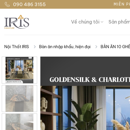
Bỏ
090 486 3155
MIỄN P
qua
nội
Về chúng tôi
Sản phẩ
dung
Nội Thất IRIS
Bàn ăn nhập khẩu, hiện đại
BÀN ĂN 10 GH
|
|