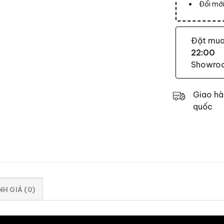
Đổi mới
Đặt mu
22:00
Showroom
Giao hà
quốc
H GIÁ (0)