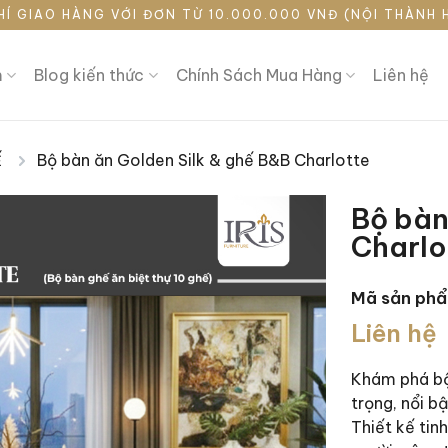
HÍ GIAO HÀNG VỚI ĐƠN TỪ 10.000.000 VNĐ (NỘI THÀNH 
m
Blog kiến thức
Chính Sách Mua Hàng
Liên hệ
Bộ bàn ăn Golden Silk & ghế B&B Charlotte
Ế
|
Bộ bàn
Charlo
Mã sản ph
Liên hệ
Khám phá bộ
trọng, nổi b
Thiết kế tin