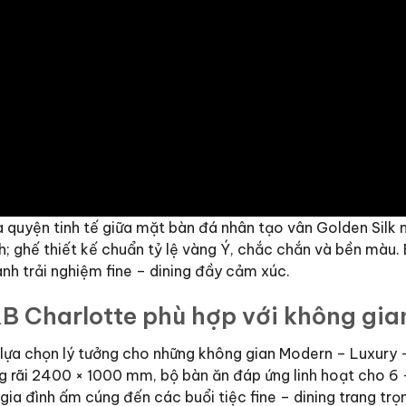
a quyện tinh tế giữa mặt bàn đá nhân tạo vân Golden Sil
inh; ghế thiết kế chuẩn tỷ lệ vàng Ý, chắc chắn và bền màu
ành trải nghiệm fine – dining đầy cảm xúc.
B Charlotte phù hợp với không gia
lựa chọn lý tưởng cho những không gian Modern – Luxury – M
ng rãi 2400 × 1000 mm, bộ bàn ăn đáp ứng linh hoạt cho 6 –
a đình ấm cúng đến các buổi tiệc fine – dining trang trọ