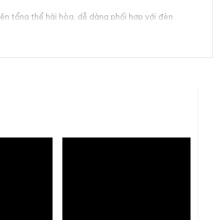
n tổng thể hài hòa, dễ dàng phối hợp với đèn
g lại trải nghiệm ăn uống thoải mái, sang trọng và
nào?
g chắc và kích thước tối ưu, nhằm đảm bảo vừa đẹp