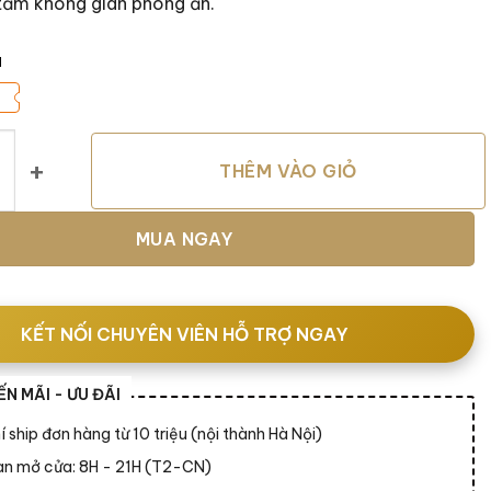
 tầm không gian phòng ăn.
á
lden Silk & ghế B&B Charlotte số lượng
THÊM VÀO GIỎ
MUA NGAY
KẾT NỐI CHUYÊN VIÊN HỖ TRỢ NGAY
N MÃI - ƯU ĐÃI
í ship đơn hàng từ 10 triệu (nội thành Hà Nội)
ian mở cửa: 8H - 21H (T2-CN)