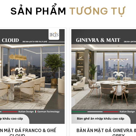
SẢN PHẨM
TƯƠNG TỰ
Bàn ăn mặt đá cao cấp thiết kế tinh xảo
ĂN MẶT ĐÁ FRANCO & GHẾ
BÀN ĂN MẶT ĐÁ GINEVRA 
CLOUD
GREY