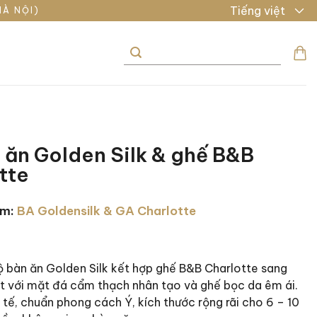
Tiếng việt
HÀ NỘI)
Tìm
kiếm:
 ăn Golden Silk & ghế B&B
tte
ẩm:
BA Goldensilk & GA Charlotte
 bàn ăn Golden Silk kết hợp ghế B&B Charlotte sang
ật với mặt đá cẩm thạch nhân tạo và ghế bọc da êm ái.
h tế, chuẩn phong cách Ý, kích thước rộng rãi cho 6 – 10