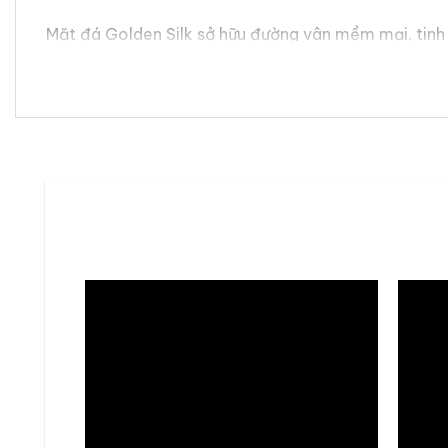
Mặt đá Golden Silk sở hữu đường vân mềm mại, tinh 
chùm, tủ rượu hay các chi tiết décor mang phong các
tôn vinh gu thẩm mỹ tinh tế của gia chủ.
Bộ bàn ăn Golden Silk & ghế B&
Bộ bàn ăn Golden Silk & ghế B&B Charlotte được chế
mắt vừa tiện dụng.