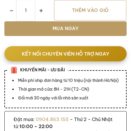
Bàn trà Finn số lượng
THÊM VÀO GIỎ
MUA NGAY
KẾT NỐI CHUYÊN VIÊN HỖ TRỢ NGAY
KHUYẾN MÃI - ƯU ĐÃI
Miễn phí ship đơn hàng từ 10 triệu (nội thành Hà Nội)
Thời gian mở cửa: 8H - 21H (T2-CN)
Đổi mới 30 ngày với lỗi nhà sản xuất
Đặt mua:
0904.863.155
- Thứ 2 - Chủ Nhật
từ
10:00 – 22:00