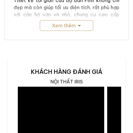
Thiết kế tối giản của bộ bàn Finn không chỉ
đẹp mà còn giúp tối ưu diện tích, rất phù hợp
với căn hộ vừa và nhỏ, chung cư cao cấp
hoặc nhà phố cần sự gọn gàng nhưng vẫn
Xem thêm
đảm bảo gu thẩm mỹ tinh tế.
KHÁCH HÀNG ĐÁNH GIÁ
NỘI THẤT IRIS