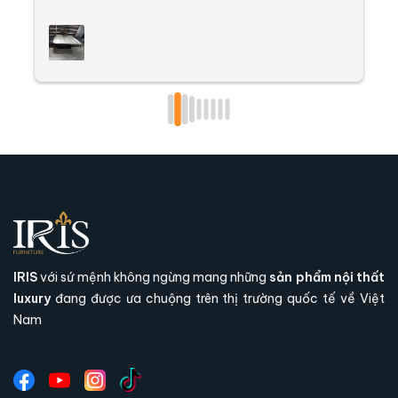
t
k
đ
l
g
l
t
IRIS
với sứ mệnh không ngừng mang những
sản phẩm nội thất
luxury
đang được ưa chuộng trên thị trường quốc tế về Việt
Vì sao nên mua bàn trà Finn tại nội
Nam
thất IRIS?
Với gần 20 nhiều năm kinh nghiệm cùng hệ
thống showroom chuyên nghiệp, nội thất IRIS