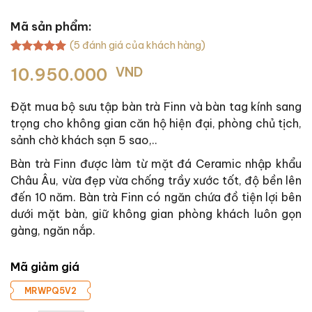
Mã sản phẩm:
(
5
đánh giá của khách hàng)
5.00
5
trên 5
10.950.000
VND
dựa trên
đánh giá
Đặt mua bộ sưu tập bàn trà Finn và bàn tag kính sang
trọng cho không gian căn hộ hiện đại, phòng chủ tịch,
sảnh chờ khách sạn 5 sao,..
Bàn trà Finn được làm từ mặt đá Ceramic nhập khẩu
Châu Âu, vừa đẹp vừa chống trầy xước tốt, độ bền lên
đến 10 năm. Bàn trà Finn có ngăn chứa đồ tiện lợi bên
dưới mặt bàn, giữ không gian phòng khách luôn gọn
gàng, ngăn nắp.
Mã giảm giá
MRWPQ5V2