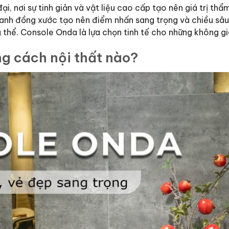
i, nơi sự tinh giản và vật liệu cao cấp tạo nên giá trị t
nh đồng xước tạo nên điểm nhấn sang trọng và chiều sâu th
 thể. Console Onda là lựa chọn tinh tế cho những không gi
g cách nội thất nào?