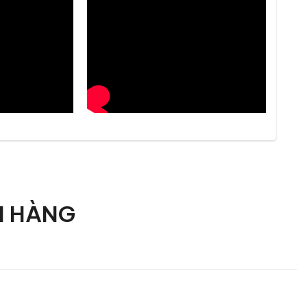
ằm tạo sự cân đối giữa chiều dài, độ sâu và chiều
 bình hoa hoặc phụ kiện decor mà vẫn giữ được sự
lang hoặc phòng khách, đồng thời dễ dàng kết hợp
.
H HÀNG