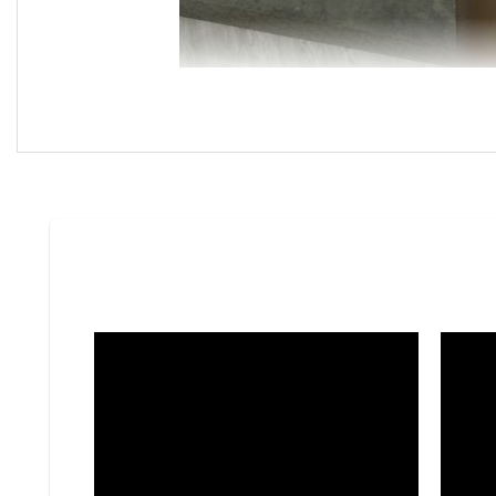
Console Onda phù hợp với các phong cách nội thất h
đá tự nhiên Black Gold Universe và kim loại mạ th
trọng.
Nhờ tỷ lệ cân đối và hình khối tinh giản, Console On