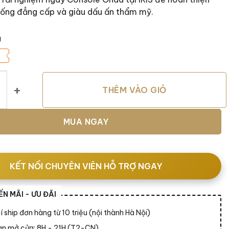
sống đẳng cấp và giàu dấu ấn thẩm mỹ.
á
Onda số lượng
THÊM VÀO GIỎ
MUA NGAY
KẾT NỐI CHUYÊN VIÊN HỖ TRỢ NGAY
N MÃI - ƯU ĐÃI
í ship đơn hàng từ 10 triệu (nội thành Hà Nội)
ian mở cửa: 8H - 21H (T2-CN)