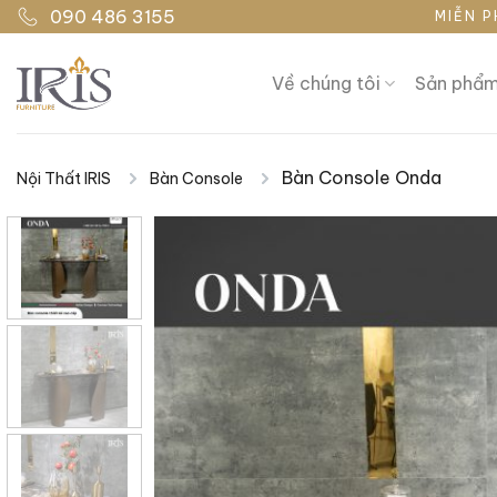
Bỏ
090 486 3155
MIỄN P
qua
nội
Về chúng tôi
Sản phẩ
dung
Bàn Console Onda
Nội Thất IRIS
Bàn Console
|
|