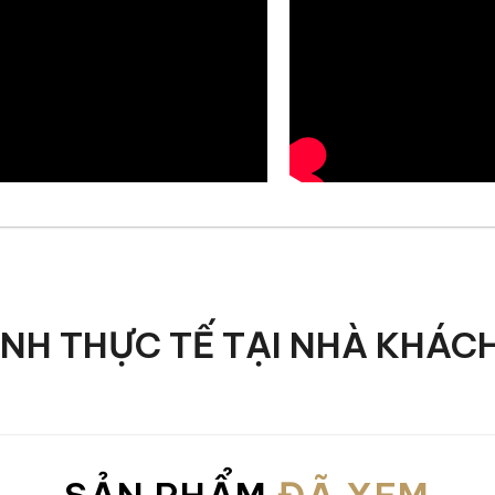
 hài hòa và đẳng cấp.
Onda là bao nhiêu?
ẩn 1500 x 350 x 900 mm,tỷ lệ được nghiên cứu kỹ lưỡng nh
ông gian để trưng bày các vật dụng trang trí như đèn bàn,
 Onda phù hợp với nhiều khu vực như sảnh vào nhà, hành 
rse để tạo nên tổng thể không gian hài hòa và sang trọng
Onda là gì?
ẢNH THỰC TẾ TẠI NHÀ KHÁC