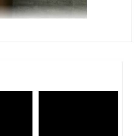
. Thiết kế gọn gàng kết hợp chiều sâu vật liệu từ
không gian khác nhau mà vẫn giữ được dấu ấn sang
a phòng khách hoặc khu vực trang trí trung tâm, góp