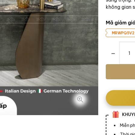
không gian 
Mã giảm gi
MRWPQ5V2
Bàn Console 
KHUYẾ
Miễn ph
Thời g