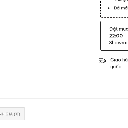
Đổi mới
Đặt mu
22:00
Showroom
Giao hà
quốc
H GIÁ (0)