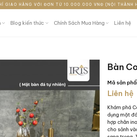
HÍ GIAO HÀNG VỚI ĐƠN TỪ 10.000.000 VNĐ (NỘI THÀNH 
m
Blog kiến thức
Chính Sách Mua Hàng
Liên hệ
Bàn C
Mã sản ph
Liên hệ
Khám phá Con
dụng mặt đá
hợp chân in
cho sảnh và
sang trọng. 