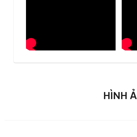
phần hoàn thiện tổng thể không gian sống một cách
Kích thước chuẩn của Console 
Console Onda được thiết kế với kích thước tiêu chu
cao tổng thể. Kích thước này giúp console có đủ kh
gọn gàng khi bố trí.
Độ sâu vừa phải cùng chiều cao hợp lý giúp Console
với các sản phẩm cùng concept đá Black Gold Unive
Chất liệu cấu tạo nên Console 
HÌNH 