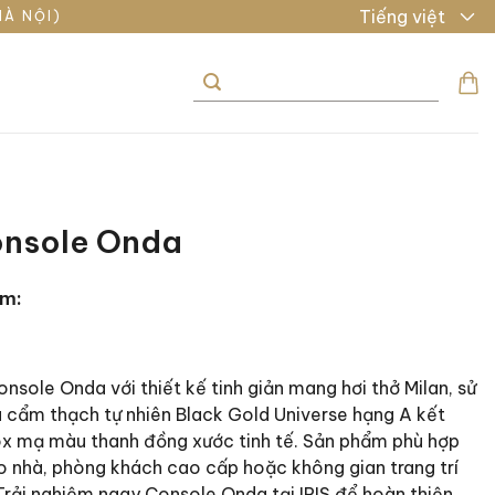
Tiếng việt
HÀ NỘI)
Tìm
kiếm:
onsole Onda
ẩm:
sole Onda với thiết kế tinh giản mang hơi thở Milan, sử
 cẩm thạch tự nhiên Black Gold Universe hạng A kết
ox mạ màu thanh đồng xước tinh tế. Sản phẩm phù hợp
o nhà, phòng khách cao cấp hoặc không gian trang trí
Trải nghiệm ngay Console Onda tại IRIS để hoàn thiện