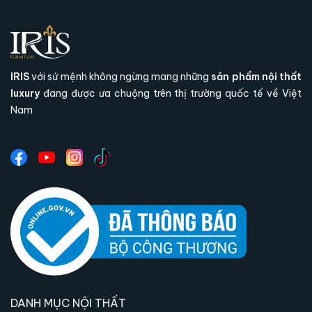
IRIS
với sứ mệnh không ngừng mang những
sản phẩm nội thất
luxury
đang được ưa chuộng trên thị trường quốc tế về Việt
Nam
Bàn ăn thông minh Marco Grey – thiết kế mở rộng
linh hoạt, hệ ray trượt mượt mà
Ghế Finn mang lại trải nghiệm ngồi
khác biệt ra sao so với các mẫu ghế
thông thường?
Ghế Finn không đơn thuần là một chiếc ghế
ăn thông thường, mà là sản phẩm được phát
triển dựa trên trải nghiệm thực tế của người sử
dụng. Từ thiết kế, chất liệu đến kết cấu đều
hướng đến sự thoải mái, bền bỉ và thẩm mỹ
DANH MỤC NỘI THẤT
cao.