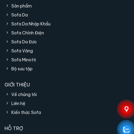
Sản phẩm
Da cao cấp mềm mại, tạo cảm giác ngồi
Sofa Da
êm ái, thoáng và dễ chịu, đồng thời dễ vệ
Sofa Da Nhập Khẩu
sinh và bền đẹp theo thời gian.
Sofa Chỉnh Điện
Thiết kế công thái học, phần tựa lưng bo
Sofa Da Đức
cong ôm sát cơ thể, hỗ trợ cột sống và
Sofa Văng
giảm mỏi khi ngồi lâu.
Sofa Minotti
Kết cấu chắc chắn, cốt ghế plywood gỗ tự
nhiên nhiều lớp giúp tăng khả năng chịu lực
Bộ sưu tập
và hạn chế cong vênh.
GIỚI THIỆU
Chân ghế hợp kim mạ Galvano, chống oxy
hóa, bền bỉ và mang lại vẻ ngoài sang
Về chúng tôi
trọng.
Liên hệ
Khả năng tùy chỉnh màu sắc, giúp ghế Finn
Kiến thức Sofa
dễ dàng hòa hợp với nhiều không gian và
phong cách nội thất khác nhau.
HỖ TRỢ