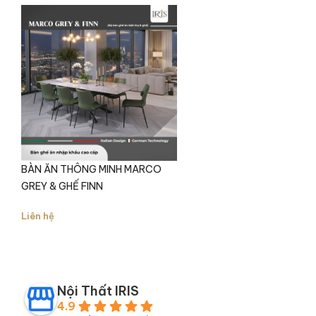
Thiết kế: Tựa lưng bo cong ôm trọn cơ thể,
hỗ trợ tư thế ngồi thoải mái
Ghế Finn cho phép tùy chỉnh màu da và màu
mạ chân, giúp mỗi không gian phòng ăn mang
dấu ấn cá nhân rõ nét.
Ưu điểm nổi bật của bàn ăn Marco
Grey là gì?
Bàn ăn thông minh Marco Grey được thiết kế
BÀN ĂN THÔNG MINH MARCO
để dung hòa trọn vẹn giữa vẻ đẹp tinh tế và
GREY & GHẾ FINN
tính linh hoạt cần có trong không gian phòng
ăn hiện đại.
Liên hệ
Mặt đá Ceramic Ý cao cấp
, bề mặt mịn
sang trọng, chống trầy xước, chịu nhiệt tốt
và dễ vệ sinh, phù hợp với tần suất sử dụng
Nội Thất IRIS
cao.
4.9