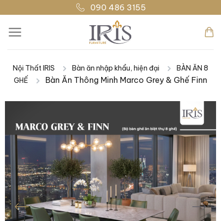
Bỏ
090 486 3155
qua
nội
dung
Nội Thất IRIS
Bàn ăn nhập khẩu, hiện đại
BÀN ĂN 8
|
|
Bàn Ăn Thông Minh Marco Grey & Ghế Finn
GHẾ
|