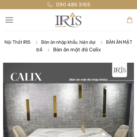
Bỏ
090 486 3155
qua
nội
dung
Nội Thất IRIS
Bàn ăn nhập khẩu, hiện đại
BÀN ĂN MẶT
|
|
Bàn ăn mặt đá Calix
ĐÁ
|