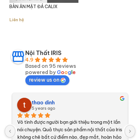
BÀN ĂN MẶT ĐÁ CALIX
Liên hệ
Chân bàn cách điệu và được bọc da cao cấp
Nội Thất IRIS
4.9
Based on 95 reviews
powered by
G
o
o
g
l
e
review us on
thao dinh
5 years ago
Vô tình được người bạn giới thiệu trong một lần 
N
nói chuyện. Quả thực sản phẩm nội thất của Iris 
c
không chê bất cứ điểm nào, đẹp mắt, hoàn hảo 
c