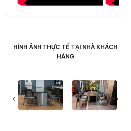
thấm nước hay bám dầu mỡ.
Trọng lượng nhẹ hơn đá tự nhiên
: Đá cẩm
thạch nhân tạo có trọng lượng nhẹ hơn gấp
2 lần đá tự nhiên, thuận lợi cho khách hàng
trong việc vận chuyển, lắp đặt và di
chuyển bàn.
HÌNH ẢNH THỰC TẾ TẠI NHÀ KHÁCH
Giá thành rẻ: So với bàn ăn mặt đá tự
HÀNG
nhiên, bàn ăn mặt đá cẩm thạch nhân tạo
Calix có giá thành hợp lý hơn nhưng vẫn
đảm bảo chất lượng và tính thẩm mỹ cao
cấp cho khách hàng.