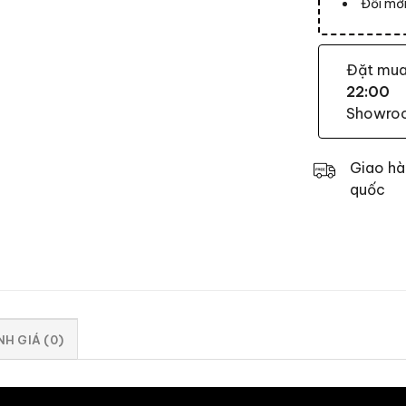
Đổi mới
Đặt mu
22:00
Showroom
Giao hà
quốc
H GIÁ (0)