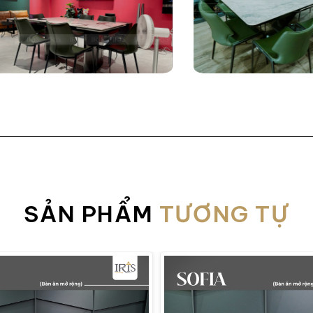
Bàn ăn Lorenza Grey với thiết kế thông minh chuẩn Ý
 có phù hợp với căn hộ cao cấp, bi
h chữ nhật bo tròn nhẹ tạo cảm giác mềm mại nhưng vẫn g
SẢN PHẨM
TƯƠNG TỰ