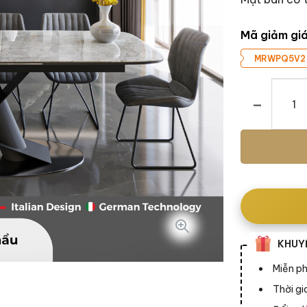
Mã giảm gi
MRWPQ5V2
Bàn ăn Loren
KHUYẾ
Miễn ph
Thời g