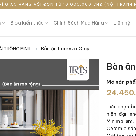
HÍ GIAO HÀNG VỚI ĐƠN TỪ 10.000.000 VNĐ (NỘI THÀNH 
m
Blog kiến thức
Chính Sách Mua Hàng
Liên hệ
Bàn ăn Lorenza Grey
ÀI THÔNG MINH
|
Bàn ăn
Mã sản ph
24.450
Lựa chọn b
hiện đại, n
Minimalism
Ceramic sán
Mặt bàn có t