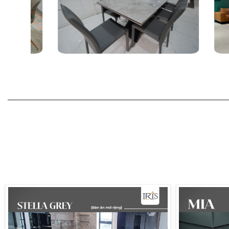
Bàn ăn Lorenza Grey nhập khẩu
Bàn ăn Lorenza Grey thiết kế kiểu dáng mặt bàn hìn
nội thất như hiện đại, tối giản, cổ điển,…