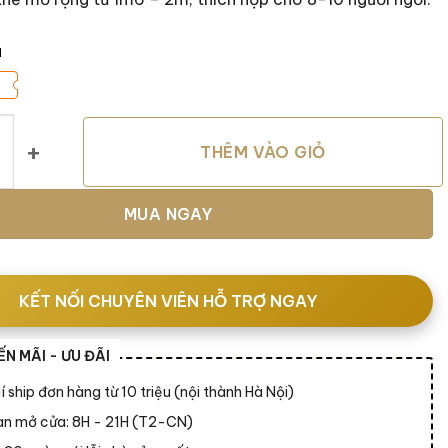
á
za Grey số lượng
THÊM VÀO GIỎ
MUA NGAY
KẾT NỐI CHUYÊN VIÊN HỖ TRỢ NGAY
N MÃI - ƯU ĐÃI
í ship đơn hàng từ 10 triệu (nội thành Hà Nội)
ian mở cửa: 8H - 21H (T2-CN)