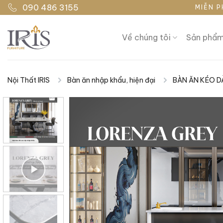
Bỏ
090 486 3155
MIỄN P
qua
nội
Về chúng tôi
Sản phẩ
dung
Nội Thất IRIS
Bàn ăn nhập khẩu, hiện đại
BÀN ĂN KÉO D
|
|