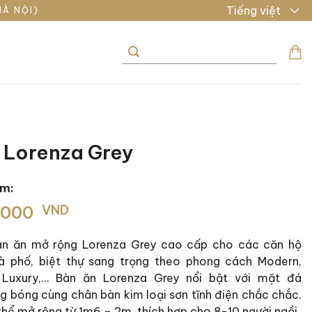
Tiếng việt
HÀ NỘI)
Tìm
kiếm:
 Lorenza Grey
ẩm:
.000
VND
àn ăn mở rộng Lorenza Grey cao cấp cho các căn hộ
hà phố, biệt thự sang trọng theo phong cách Modern,
, Luxury,… Bàn ăn Lorenza Grey nổi bật với mặt đá
g bóng cùng chân bàn kim loại sơn tĩnh điện chắc chắc.
hể mở rộng từ 1m6 – 2m, thích hợp cho 8-10 người ngồi.