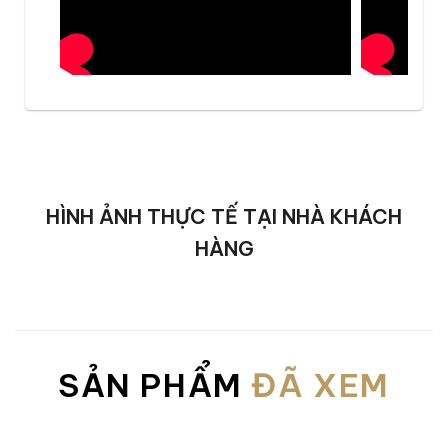
cấp, thiết kế tạo cảm giác nghệ thuật và độc
đáo, phù hợp với các không gian phòng ăn
tinh tế.
HÌNH ẢNH THỰC TẾ TẠI NHÀ KHÁCH
HÀNG
Colosseo cao cấp với vẻ đẹp Ý thanh lịch và độ
bền vững chắc
SẢN PHẨM
ĐÃ XEM