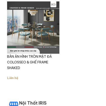
Ưu điểm nổi bật của bàn ăn mặt đá
Colosseo là gì?
Bàn ăn Colosseo không chỉ là nơi sum họp
của gia đình mà còn là điểm nhấn sang trọng
trong phòng ăn. Với thiết kế tinh tế và chất
liệu cao cấp, bàn Colosseo mang lại trải
nghiệm sử dụng tối ưu, bền bỉ theo thời gian.
Mặt bàn đá cẩm thạch tự nhiên:
Dày
BÀN ĂN HÌNH TRÒN MẶT ĐÁ
40mm, chống xước, chịu nhiệt tốt, luôn giữ
COLOSSEO & GHẾ FRAME
được vẻ sáng bóng sang trọng.
SHAKED
Chân bàn inox và đá tự nhiên:
Vừa chắc
chắn vừa tạo điểm nhấn tinh tế cho không
Liên hệ
gian.
Thiết kế tròn bo cạnh:
Tăng tính thẩm mỹ,
an toàn, mang phong cách Classic và
Luxury.
Nội Thất IRIS