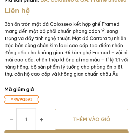
Mã sản phẩm:
BA. Colosseo & GA. Frame Shaked
Liên hệ
Bàn ăn tròn mặt đá Colosseo kết hợp ghế Framed
mang đến một bộ phối chuẩn phong cách Ý, sang
trọng và đầy tính nghệ thuật. Mặt đá Carrara tự nhiên
độc bản cùng chân kim loại cao cấp tạo điểm nhấn
đẳng cấp cho không gian. Đi kèm ghế Framed – vải nỉ
mài cao cấp, chân thép không gỉ mạ màu – tỉ lệ 1:1 với
hàng hãng, bộ sản phẩm lý tưởng cho phòng ăn biệt
thự, căn hộ cao cấp và không gian chuẩn châu Âu.
Mã giảm giá
MRWPQ5V2
Bàn Ăn Hình Tròn Mặt Đá Colosseo & Ghế Frame Shaked số 
THÊM VÀO GIỎ