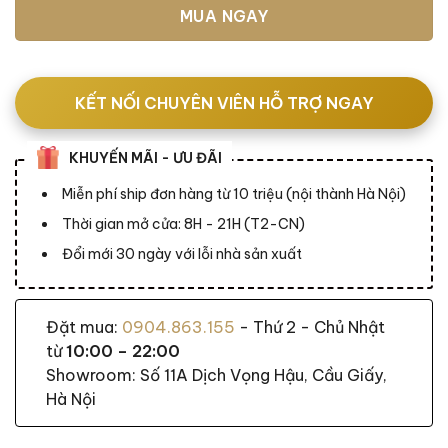
MUA NGAY
KẾT NỐI CHUYÊN VIÊN HỖ TRỢ NGAY
KHUYẾN MÃI - ƯU ĐÃI
Miễn phí ship đơn hàng từ 10 triệu (nội thành Hà Nội)
Thời gian mở cửa: 8H - 21H (T2-CN)
Đổi mới 30 ngày với lỗi nhà sản xuất
Đặt mua:
0904.863.155
- Thứ 2 - Chủ Nhật
từ
10:00 – 22:00
Showroom: Số 11A Dịch Vọng Hậu, Cầu Giấy,
Hà Nội