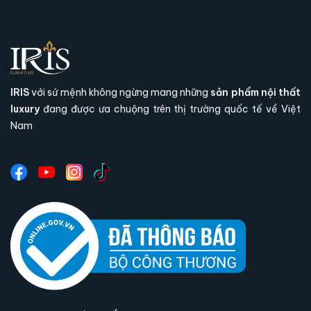
IRIS
với sứ mệnh không ngừng mang những
sản phẩm nội thất
luxury
đang được ưa chuộng trên thị trường quốc tế về Việt
Nam
Ghế Frame Shaked điểm chạm kim cương cho
không gian thời thượng
Ghế Frame Shaked không chỉ là ghế ăn thông
thường mà còn là sự kết hợp tinh tế giữa thiết
kế hiện đại, chất liệu cao cấp và trải nghiệm
ngồi tối ưu.