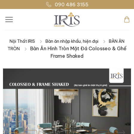
Bỏ
090 486 3155
qua
nội
dung
Nội Thất IRIS
Bàn ăn nhập khẩu, hiện đại
BÀN ĂN
|
|
Bàn Ăn Hình Tròn Mặt Đá Colosseo & Ghế
TRÒN
|
Frame Shaked