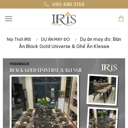
Bỏ
090 486 3155
qua
nội
dung
Dự án may đo: Bàn
Nội Thất IRIS
DỰ ÁN MAY ĐO
|
|
Ăn Black Gold Universe & Ghế Ăn Klessie