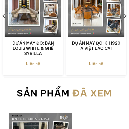
DỰ ÁN MAY ĐO: BÀN
DỰ ÁN MAY ĐO: KH1920
LOUIS WHITE & GHẾ
A VIỆT LÀO CAI
SYBILLA
Liên hệ
Liên hệ
Vân đá tự nhiên với “hạt ngọc con” ẩn mình
Bàn ăn Black Gold Universe ẩn chứa hàng
SẢN PHẨM
ĐÃ XEM
trăm “hạt ngọc con” — những tinh thể khoáng
vật tự nhiên nằm rải rác khắp bề mặt đá. Khi
quan sát kỹ, Quý khách sẽ nhận ra các hạt
khoáng lấp lánh ẩn mình trong từng đường
vân, tạo nên chiều sâu và sự sống động mà đá
nhân tạo không thể tái hiện.