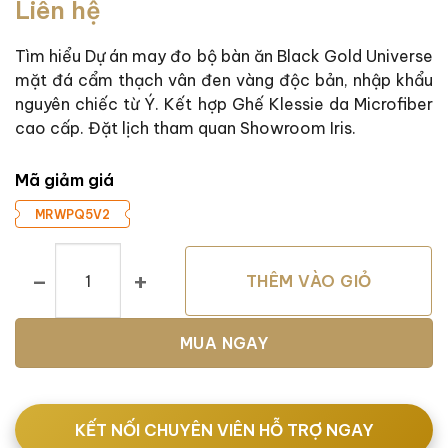
Liên hệ
Tìm hiểu Dự án may đo bộ bàn ăn Black Gold Universe
mặt đá cẩm thạch vân đen vàng độc bản, nhập khẩu
nguyên chiếc từ Ý. Kết hợp Ghế Klessie da Microfiber
cao cấp. Đặt lịch tham quan Showroom Iris.
Mã giảm giá
MRWPQ5V2
Dự án may đo: Bàn Ăn Black Gold Universe & Ghế Ăn Klessie
THÊM VÀO GIỎ
MUA NGAY
KẾT NỐI CHUYÊN VIÊN HỖ TRỢ NGAY