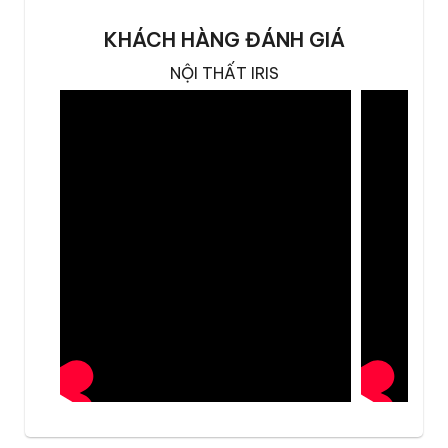
KHÁCH HÀNG ĐÁNH GIÁ
Bàn ăn Black Gold Universe mang trọn vẹn vẻ
NỘI THẤT IRIS
đẹp của dải ngân hà thu nhỏ vào không gian
phòng ăn thượng lưu. Mặt đá cẩm thạch tự
nhiên vân đen vàng độc bản, chân kim loại
hoàn thiện thủ công theo chuẩn thiết kế Ý và
công nghệ Đức — đây là tác phẩm nội thất
dành riêng cho những biệt thự và penthouse
đề cao sự tinh tế trong từng chi tiết. Kết hợp
cùng ghế ăn Klessie bọc da Microfiber cao
cấp, bộ bàn ăn kiến tạo nên trải nghiệm fine-
dining đích thực ngay tại tư gia.
Mặt đá cẩm thạch đen vàng — độc
bản như dải ngân hà
Bàn ăn Black Gold Universe sở hữu mặt đá
cẩm thạch tự nhiên với đường vân đen vàng