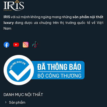
IRIS
với sứ mệnh không ngừng mang những
sản phẩm nội thất
luxury
đang được ưa chuộng trên thị trường quốc tế về Việt
Nam
Thiết kế Ý, công nghệ Đức — chuẩn
mực nội thất đương đại
Bàn ăn Black Gold Universe kết hợp hai
trường phái chế tác hàng đầu thế giới: ngôn
DANH MỤC NỘI THẤT
ngữ thiết kế tinh tế của Ý và tiêu chuẩn hoàn
Sản phẩm
thiện khắt khe của Đức. Sự giao thoa này tạo