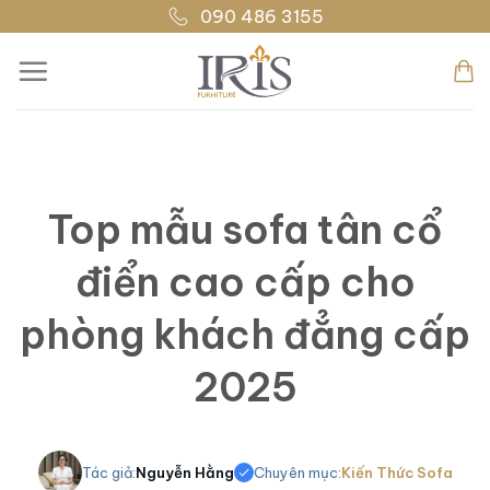
Bỏ
090 486 3155
qua
nội
dung
Top mẫu sofa tân cổ
điển cao cấp cho
phòng khách đẳng cấp
2025
Tác giả:
Nguyễn Hằng
Chuyên mục:
Kiến Thức Sofa