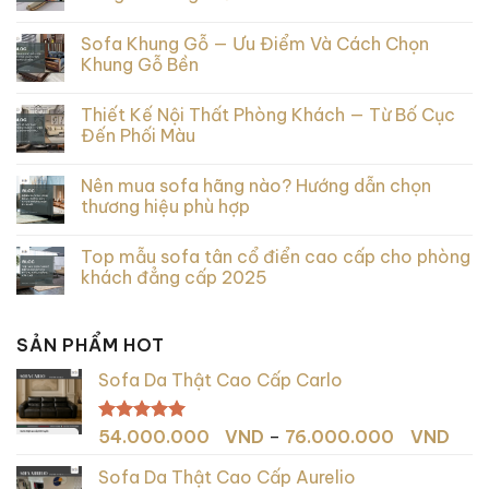
Sofa Khung Gỗ — Ưu Điểm Và Cách Chọn
Khung Gỗ Bền
Thiết Kế Nội Thất Phòng Khách — Từ Bố Cục
Đến Phối Màu
Nên mua sofa hãng nào? Hướng dẫn chọn
thương hiệu phù hợp
Top mẫu sofa tân cổ điển cao cấp cho phòng
khách đẳng cấp 2025
SẢN PHẨM HOT
Sofa Da Thật Cao Cấp Carlo
Kho
Được xếp
54.000.000
VND
–
76.000.000
VND
hạng
5.00
giá:
5 sao
Sofa Da Thật Cao Cấp Aurelio
từ