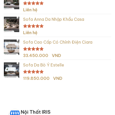
Được xếp
Liên hệ
hạng
5.00
5 sao
Sofa Anna Da Nhập Khẩu Casa
Được xếp
Liên hệ
hạng
5.00
5 sao
Sofa Cao Cấp Có Chỉnh Điện Ciara
Được xếp
33.450.000
VND
hạng
5.00
5 sao
Sofa Da Bò Ý Estelle
Được xếp
119.850.000
VND
hạng
5.00
5 sao
Nội Thất IRIS