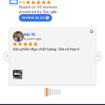
4.9
Based on 95 reviews
powered by
G
o
o
g
l
e
review us on
Hải Tô
4 years ago
Sản phẩm đẹp chất lượng.  Giá cả hợp lí
V
n
k
t
k
đ
l
g
l
t