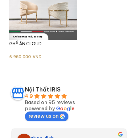
GHẾ ĂN CLOUD
6.950.000
VND
Nội Thất IRIS
Dòng da Microfiber được tinh chọn kỹ lưỡng
4.9
Based on 95 reviews
powered by
G
o
o
g
l
e
review us on