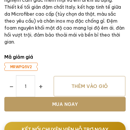
nghiệm cảm giác mềm mại và êm ái khi sử dụng.
Thiết kế tối giản đậm chất Italy, kết hợp tinh tế giữa
da Microfiber cao cấp (tùy chọn da thật, màu sắc
theo yêu cầu) và chân inox mạ đặc chống gỉ. Đệm
foam nguyên khối mật độ cao mang lại độ êm ái, đàn
hồi vượt trội, đảm bảo thoải mái và bền bỉ theo thời
gian.
Mã giảm giá
MRWPQ5V2
Ghế Ăn Cloud số lượng
THÊM VÀO GIỎ
MUA NGAY
KẾT NỐI CHUYÊN VIÊN HỖ TRỢ NGAY