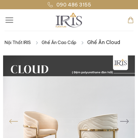
Bỏ
090 486 3155
qua
nội
dung
Ghế Ăn Cloud
Nội Thất IRIS
Ghế Ăn Cao Cấp
|
|