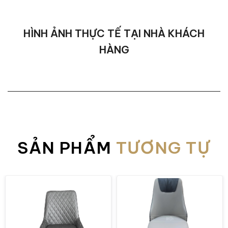
tốt, chống thấm nước và dầu nhẹ, dễ vệ
sinh, an toàn cho sức khỏe.
Phần đệm ghế:
Được làm từ foam nguyên
HÌNH ẢNH THỰC TẾ TẠI NHÀ KHÁCH
khối mật độ cao, mang lại độ đàn hồi tốt
HÀNG
và khả năng chống lún vượt trội. Giữ được
form ghế ổn định theo thời gian, mang đến
cảm giác ngồi êm và thoải mái trong suốt
quá trình sử dụng.
Chân ghế:
Làm từ inox mạ đặc nguyên
khối, đạt chuẩn cao về độ cứng và khả
năng chịu lực. Bề mặt được mạ màu cao
SẢN PHẨM
TƯƠNG TỰ
cấp bằng công nghệ tiên tiến, giúp chống
oxy hóa, hạn chế trầy xước và bền màu
theo thời gian.
Ghế ăn Cloud ngồi có thoải mái không?