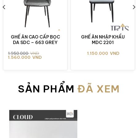
GHẾ ĂN CAO CẤP BỌC
GHẾ ĂN NHẬP KHẨU
DA SDC – 663 GREY
MDC 2201
Giá
Giá
1.950.000
VND
1.150.000
VND
gốc
hiện
1.560.000
VND
là:
tại
1.950.000 VND.
là:
1.560.000 VND.
SẢN PHẨM
ĐÃ XEM
Hệ chân inox mạ titan đặc, vững chãi