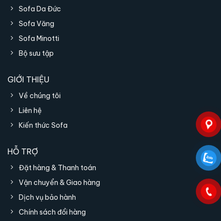
Sofa Da Đức
Sofa Văng
Sofa Minotti
Bộ sưu tập
GIỚI THIỆU
Về chúng tôi
Liên hệ
Kiến thức Sofa
HỖ TRỢ
Đặt hàng & Thanh toán
Điểm nhấn tinh tế cho không gian ăn phong cách Ý
Vận chuyển & Giao hàng
Dịch vụ bảo hành
Trong các không gian biệt thự, căn hộ cao
Chính sách đổi hàng
cấp hoặc nhà phố hiện đại, ghế ăn Cloud khi