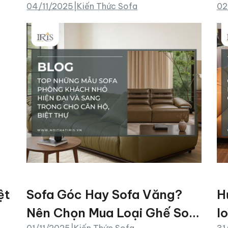
04/11/2025
|
Kiến Thức Sofa
02
trọng cho căn hộ, biệt thự
ệt
Sofa Góc Hay Sofa Văng?
H
Nên Chọn Mua Loại Ghế Sofa
l
01/11/2025
|
Kiến Thức Sofa
31