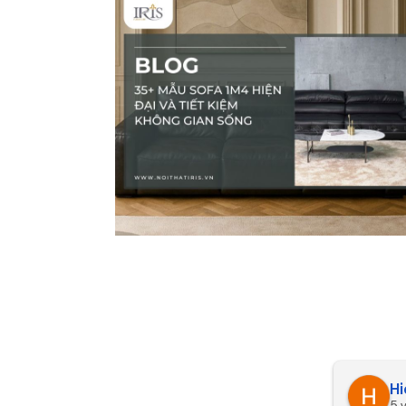
thao dinh
Hi
5 years ago
5 