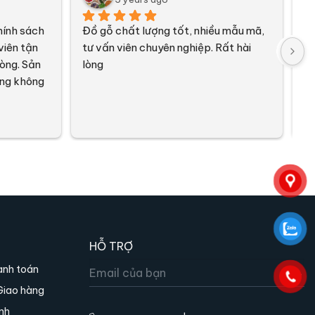
ính sách 
Đồ gỗ chất lượng tốt, nhiều mẫu mã, 
Sả
iên tận 
tư vấn viên chuyên nghiệp. Rất hài 
nh
òng. Sản 
lòng
ng không 
HỖ TRỢ
anh toán
Giao hàng
nh