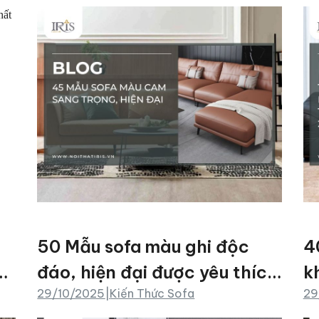
50 Mẫu sofa màu ghi độc
4
đáo, hiện đại được yêu thích
k
29/10/2025
|
Kiến Thức Sofa
29
2025
t