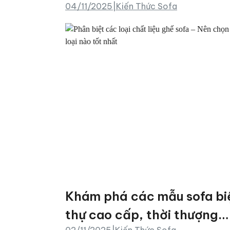
04/11/2025
|
Kiến Thức Sofa
nào tốt nhất?
Khám phá các mẫu sofa bi
thự cao cấp, thời thượng
02/11/2025
|
Kiến Thức Sofa