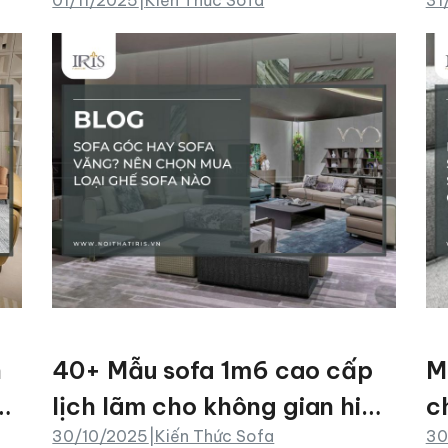
Nào
g
n
40+ Mẫu sofa 1m6 cao cấp
M
ất
lịch lãm cho không gian hiện
c
30/10/2025
|
Kiến Thức Sofa
30
đại sang trọng
v