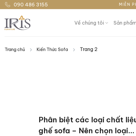
Bỏ
090 486 3155
MIỄN P
qua
nội
Về chúng tôi
Sản phẩ
dung
Trang 2
Trang chủ
Kiến Thức Sofa
Phân biệt các loại chất liệ
ghế sofa – Nên chọn loại