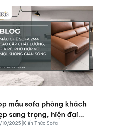
op mẫu sofa phòng khách
ẹp sang trọng, hiện đại
/10/2025
|
Kiến Thức Sofa
ăm 2025