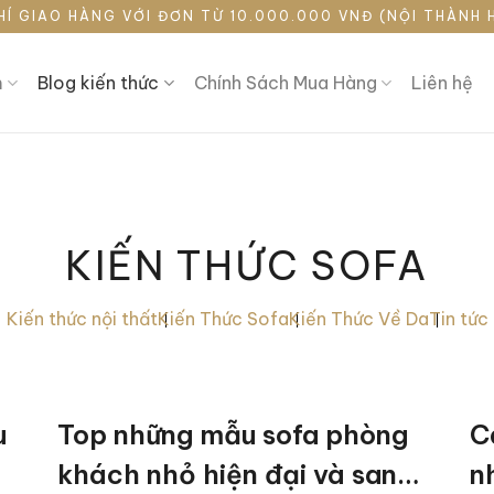
HÍ GIAO HÀNG VỚI ĐƠN TỪ 10.000.000 VNĐ (NỘI THÀNH 
m
Blog kiến thức
Chính Sách Mua Hàng
Liên hệ
KIẾN THỨC SOFA
Kiến thức nội thất
Kiến Thức Sofa
Kiến Thức Về Da
Tin tức
u
Top những mẫu sofa phòng
C
khách nhỏ hiện đại và sang
n