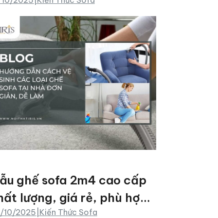
iản, dễ làm
ẫu ghế sofa 2m4 cao cấp
hất lượng, giá rẻ, phù hợp
/10/2025
|
Kiến Thức Sofa
ới mọi không gian sống