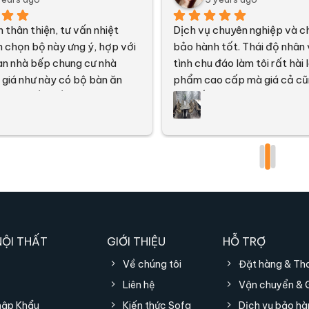
 thân thiện, tư vấn nhiệt 
Dịch vụ chuyên nghiệp và ch
h chọn bộ này ưng ý, hợp với 
bảo hành tốt. Thái độ nhân v
an nhà bếp chung cư nhà 
tình chu đáo làm tôi rất hài l
 giá như này có bộ bàn ăn 
phẩm cao cấp mà giá cả cũ
 như thế khiến mình khá hài 
quá đắt.
ại ủng hộ đồ nội thất của Iris 
NỘI THẤT
GIỚI THIỆU
HỖ TRỢ
Về chúng tôi
Đặt hàng & Th
Liên hệ
Vận chuyển & 
hập Khẩu
Kiến thức Sofa
Dịch vụ bảo hà