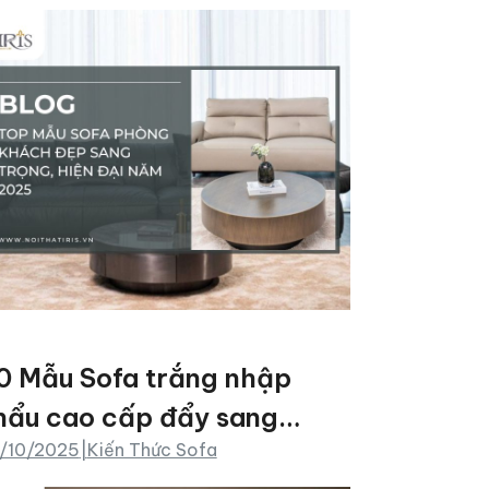
0 Mẫu Sofa trắng nhập
hẩu cao cấp đẩy sang
/10/2025
|
Kiến Thức Sofa
rọng