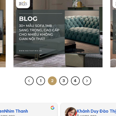
1
2
3
4
enNhim Thanh
Khánh Duy Đào Thị
years ago
5 years ago