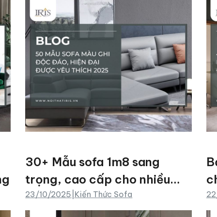
30+ Mẫu sofa 1m8 sang
B
ng
trọng, cao cấp cho nhiều
c
23/10/2025
|
Kiến Thức Sofa
22
không gian nội thất