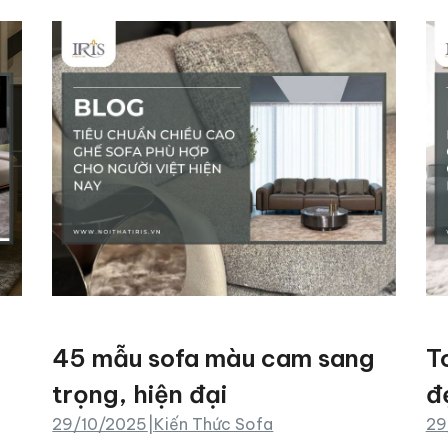
45 mẫu sofa màu cam sang
T
trọng, hiện đại
đ
29/10/2025
|
Kiến Thức Sofa
29
n